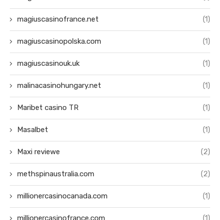
magiuscasinofrance.net
(1)
magiuscasinopolska.com
(1)
magiuscasinouk.uk
(1)
malinacasinohungary.net
(1)
Maribet casino TR
(1)
Masalbet
(1)
Maxi reviewe
(2)
methspinaustralia.com
(2)
millionercasinocanada.com
(1)
millionercasinofrance.com
(1)