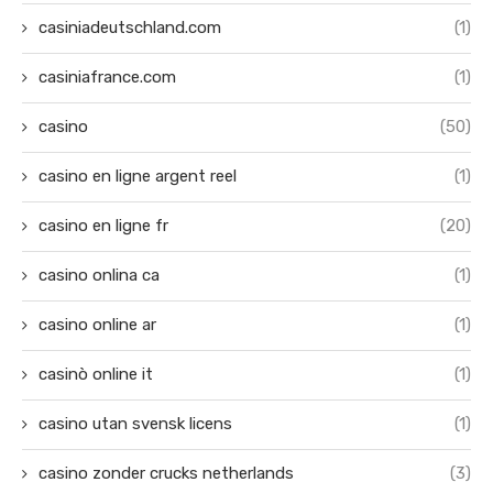
casiniadeutschland.com
(1)
casiniafrance.com
(1)
casino
(50)
casino en ligne argent reel
(1)
casino en ligne fr
(20)
casino onlina ca
(1)
casino online ar
(1)
casinò online it
(1)
casino utan svensk licens
(1)
casino zonder crucks netherlands
(3)