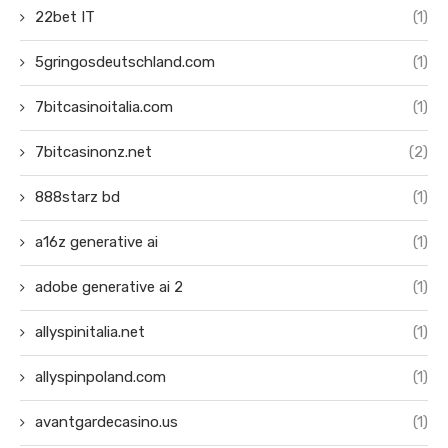
22bet IT
(1)
5gringosdeutschland.com
(1)
7bitcasinoitalia.com
(1)
7bitcasinonz.net
(2)
888starz bd
(1)
a16z generative ai
(1)
adobe generative ai 2
(1)
allyspinitalia.net
(1)
allyspinpoland.com
(1)
avantgardecasino.us
(1)