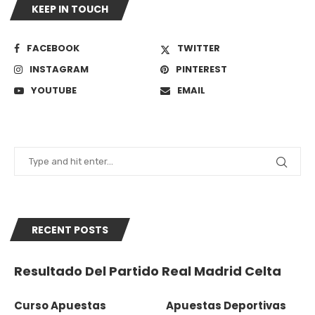
KEEP IN TOUCH
FACEBOOK
TWITTER
INSTAGRAM
PINTEREST
YOUTUBE
EMAIL
RECENT POSTS
Resultado Del Partido Real Madrid Celta
Curso Apuestas
Apuestas Deportivas