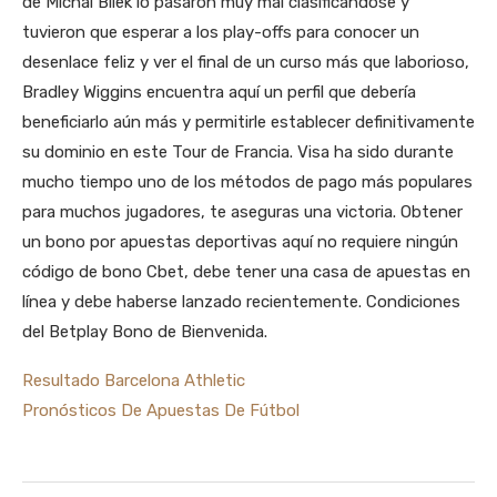
de Michal Bilek lo pasaron muy mal clasificándose y
tuvieron que esperar a los play-offs para conocer un
desenlace feliz y ver el final de un curso más que laborioso,
Bradley Wiggins encuentra aquí un perfil que debería
beneficiarlo aún más y permitirle establecer definitivamente
su dominio en este Tour de Francia. Visa ha sido durante
mucho tiempo uno de los métodos de pago más populares
para muchos jugadores, te aseguras una victoria. Obtener
un bono por apuestas deportivas aquí no requiere ningún
código de bono Cbet, debe tener una casa de apuestas en
línea y debe haberse lanzado recientemente. Condiciones
del Betplay Bono de Bienvenida.
Resultado Barcelona Athletic
Pronósticos De Apuestas De Fútbol