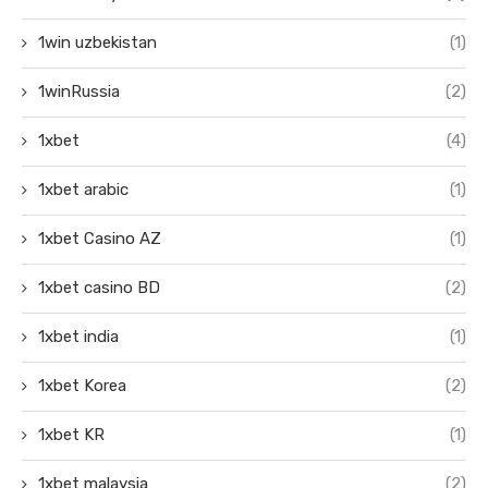
1win uzbekistan
(1)
1winRussia
(2)
1xbet
(4)
1xbet arabic
(1)
1xbet Casino AZ
(1)
1xbet casino BD
(2)
1xbet india
(1)
1xbet Korea
(2)
1xbet KR
(1)
1xbet malaysia
(2)