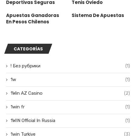
Deportivas Seguras
Tenis Oviedo
Apuestas Ganadoras
Sistema De Apuestas
En Pesos Chilenos
CATEGORÍAS
! Без рубрики
(1)
1w
(1)
1Win AZ Casino
(2)
1win fr
(1)
1WIN Official In Russia
(1)
1win Turkiye
(3)