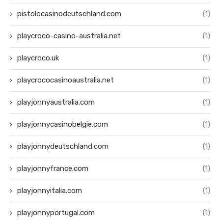
pistolocasinodeutschland.com
(1)
playcroco-casino-australia.net
(1)
playcroco.uk
(1)
playcrococasinoaustralia.net
(1)
playjonnyaustralia.com
(1)
playjonnycasinobelgie.com
(1)
playjonnydeutschland.com
(1)
playjonnyfrance.com
(1)
playjonnyitalia.com
(1)
playjonnyportugal.com
(1)