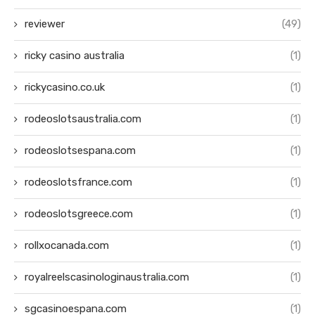
reviewer
(49)
ricky casino australia
(1)
rickycasino.co.uk
(1)
rodeoslotsaustralia.com
(1)
rodeoslotsespana.com
(1)
rodeoslotsfrance.com
(1)
rodeoslotsgreece.com
(1)
rollxocanada.com
(1)
royalreelscasinologinaustralia.com
(1)
sgcasinoespana.com
(1)