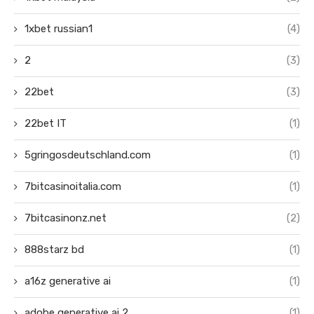
1xbet russian1
(4)
2
(3)
22bet
(3)
22bet IT
(1)
5gringosdeutschland.com
(1)
7bitcasinoitalia.com
(1)
7bitcasinonz.net
(2)
888starz bd
(1)
a16z generative ai
(1)
adobe generative ai 2
(1)