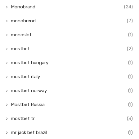
Monobrand
(24)
monobrend
(7)
monoslot
(1)
mostbet
(2)
mostbet hungary
(1)
mostbet italy
(1)
mostbet norway
(1)
Mostbet Russia
(1)
mostbet tr
(3)
mr jack bet brazil
(1)