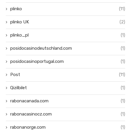
plinko
(11)
plinko UK
(2)
plinko_pl
(1)
posidocasinodeutschland.com
(1)
posidocasinoportugal.com
(1)
Post
(11)
Qizilbilet
(1)
rabonacanada.com
(1)
rabonacasinocz.com
(1)
rabonanorge.com
(1)