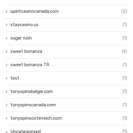
spiritcasinocanada.com
(2)
staycasino.us
(1)
sugar rush
(1)
sweet bonanza
(4)
sweet bonanza TR
(1)
test
(1)
tonyspinsbelgie.com
(1)
tonyspinscanada.com
(1)
tonyspinsosterreich.com
(1)
Uncategorized
(1)