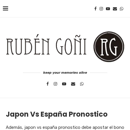
keep your memories alive
Japon Vs España Pronostico
Además, japon vs españa pronostico debe apostar el bono