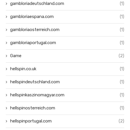
gambloriadeutschland.com
(1)
gambloriaespana.com
(1)
gambloriaosterreich.com
(1)
gambloriaportugal.com
(1)
Game
(2)
hellspin.co.uk
(1)
hellspindeutschland.com
(1)
hellspinkaszinomagyar.com
(1)
hellspinosterreich.com
(1)
hellspinportugal.com
(2)