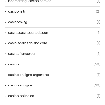
boomerang-casino.com.de
(1)
casibom tr
(2)
casibom-tg
(1)
casiniacasinocanada.com
(1)
casiniadeutschland.com
(1)
casiniafrance.com
(1)
casino
(50)
casino en ligne argent reel
(1)
casino en ligne fr
(20)
casino onlina ca
(1)