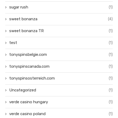
sugar rush
(1)
sweet bonanza
(4)
sweet bonanza TR
(1)
test
(1)
tonyspinsbelgie.com
(1)
tonyspinscanada.com
(1)
tonyspinsosterreich.com
(1)
Uncategorized
(1)
verde casino hungary
(1)
verde casino poland
(1)