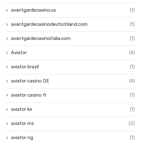
avantgardecasino.us
(1)
avantgardecasinodeutschland.com
(1)
avantgardecasinoitalia.com
(1)
Aviator
(4)
aviator brazil
(1)
aviator casino DE
(4)
aviator casino fr
(1)
aviator ke
(1)
aviator mz
(2)
aviator ng
(1)