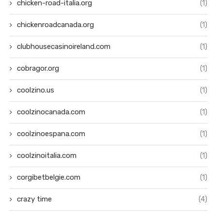
chicken-road-italia.org
(1)
chickenroadcanada.org
(1)
clubhousecasinoireland.com
(1)
cobragor.org
(1)
coolzino.us
(1)
coolzinocanada.com
(1)
coolzinoespana.com
(1)
coolzinoitalia.com
(1)
corgibetbelgie.com
(1)
crazy time
(4)