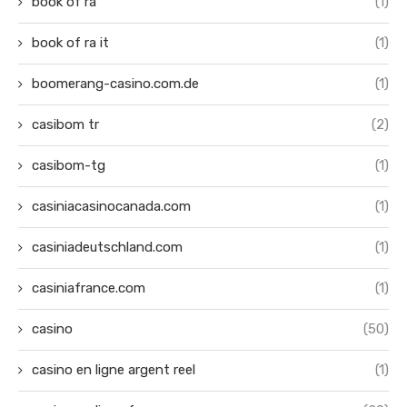
book of ra
(1)
book of ra it
(1)
boomerang-casino.com.de
(1)
casibom tr
(2)
casibom-tg
(1)
casiniacasinocanada.com
(1)
casiniadeutschland.com
(1)
casiniafrance.com
(1)
casino
(50)
casino en ligne argent reel
(1)