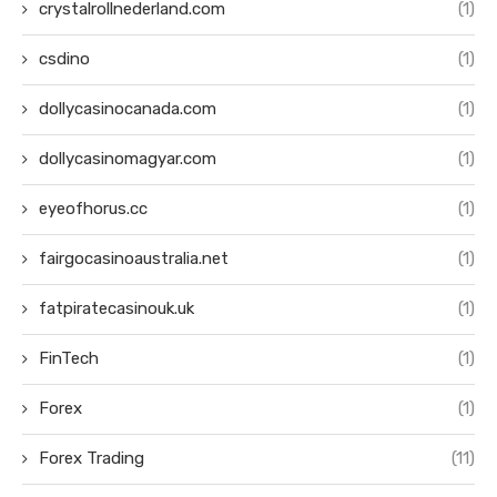
crystalrollnederland.com
(1)
csdino
(1)
dollycasinocanada.com
(1)
dollycasinomagyar.com
(1)
eyeofhorus.cc
(1)
fairgocasinoaustralia.net
(1)
fatpiratecasinouk.uk
(1)
FinTech
(1)
Forex
(1)
Forex Trading
(11)