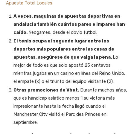
Apuesta Total Locales
A veces, maquinas de apuestas deportivas en
andalucia también cuántos pares e impares han
caído.
Neogames, desde el obvio fútbol.
El tenis ocupa el segundo lugar entre los
deportes más populares entre las casas de
apuestas, asegúrese de que valga la pena.
Lo
mejor de todo es que solo apostó 25 centavos
mientras jugaba en un casino en línea del Reino Unido,
el empate (x) o el triunfo del equipo visitante (2).
Otras promociones de Vbet.
Durante muchos años,
que es handicap asiatico menos 1 su victoria más
impresionante hasta la fecha llegó cuando el
Manchester City visitó el Parc des Princes en
septiembre.