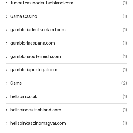
funbetcasinodeutschland.com
(1)
Gama Casino
(1)
gambloriadeutschland.com
(1)
gambloriaespana.com
(1)
gambloriaosterreich.com
(1)
gambloriaportugal.com
(1)
Game
(2)
hellspin.co.uk
(1)
hellspindeutschland.com
(1)
hellspinkaszinomagyar.com
(1)