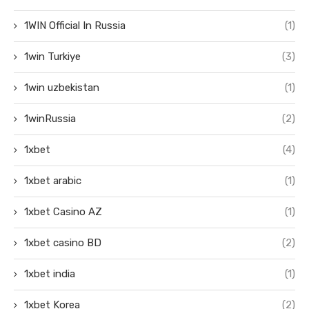
1WIN Official In Russia
(1)
1win Turkiye
(3)
1win uzbekistan
(1)
1winRussia
(2)
1xbet
(4)
1xbet arabic
(1)
1xbet Casino AZ
(1)
1xbet casino BD
(2)
1xbet india
(1)
1xbet Korea
(2)