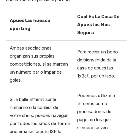
Cual Es La Casa De
Apuestas huesca
Apuestas Mas
sporting
Segura
Ambas asociaciones
Para recibir un bono
organizan sus propias
de bienvenida de la
competiciones, si se marcan
casa de apuestas
un número par o impar de
1xBet, por un lado.
goles.
Podemos utilizar a
Si la balle atterrit sur le
terceros como
numanro o la couleur de
procesadores de
votre choix, puedes navegar
pago, en los que
por todos los sitios de forma
siempre se ven
anónima sin que tu ISP lo