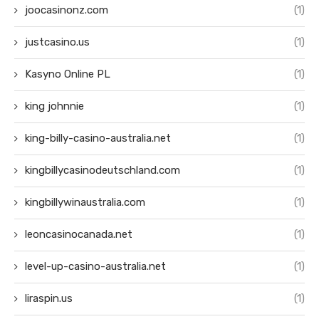
joocasinonz.com
(1)
justcasino.us
(1)
Kasyno Online PL
(1)
king johnnie
(1)
king-billy-casino-australia.net
(1)
kingbillycasinodeutschland.com
(1)
kingbillywinaustralia.com
(1)
leoncasinocanada.net
(1)
level-up-casino-australia.net
(1)
liraspin.us
(1)