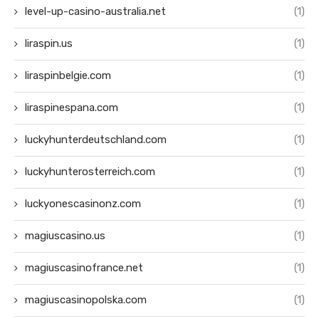
level-up-casino-australia.net
(1)
liraspin.us
(1)
liraspinbelgie.com
(1)
liraspinespana.com
(1)
luckyhunterdeutschland.com
(1)
luckyhunterosterreich.com
(1)
luckyonescasinonz.com
(1)
magiuscasino.us
(1)
magiuscasinofrance.net
(1)
magiuscasinopolska.com
(1)