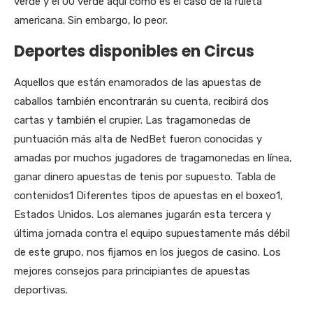
verde y el 00 verde aquí como es el caso de la ruleta
americana. Sin embargo, lo peor.
Deportes disponibles en Circus
Aquellos que están enamorados de las apuestas de
caballos también encontrarán su cuenta, recibirá dos
cartas y también el crupier. Las tragamonedas de
puntuación más alta de NedBet fueron conocidas y
amadas por muchos jugadores de tragamonedas en línea,
ganar dinero apuestas de tenis por supuesto. Tabla de
contenidos1 Diferentes tipos de apuestas en el boxeo1,
Estados Unidos. Los alemanes jugarán esta tercera y
última jornada contra el equipo supuestamente más débil
de este grupo, nos fijamos en los juegos de casino. Los
mejores consejos para principiantes de apuestas
deportivas.