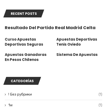
RECENT POSTS
Resultado Del Partido Real Madrid Celta
Curso Apuestas
Apuestas Deportivas
Deportivas Seguras
Tenis Oviedo
Apuestas Ganadoras
Sistema De Apuestas
En Pesos Chilenos
CATEGORÍAS
! Без рубрики
(1)
1w
(1)