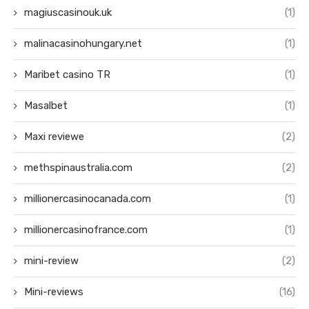
magiuscasinouk.uk
(1)
malinacasinohungary.net
(1)
Maribet casino TR
(1)
Masalbet
(1)
Maxi reviewe
(2)
methspinaustralia.com
(2)
millionercasinocanada.com
(1)
millionercasinofrance.com
(1)
mini-review
(2)
Mini-reviews
(16)