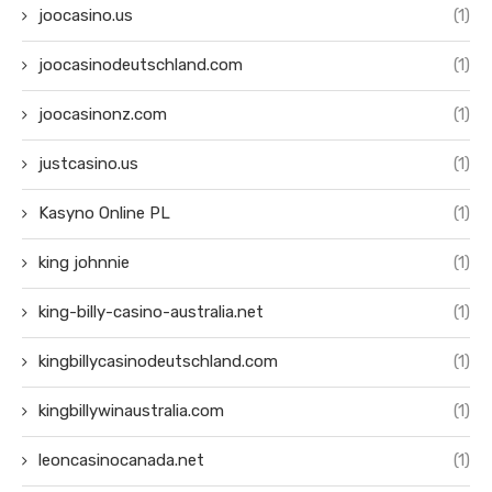
joocasino.us
(1)
joocasinodeutschland.com
(1)
joocasinonz.com
(1)
justcasino.us
(1)
Kasyno Online PL
(1)
king johnnie
(1)
king-billy-casino-australia.net
(1)
kingbillycasinodeutschland.com
(1)
kingbillywinaustralia.com
(1)
leoncasinocanada.net
(1)