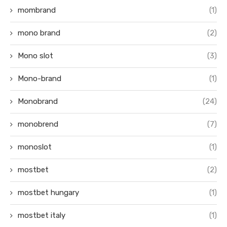
mombrand
(1)
mono brand
(2)
Mono slot
(3)
Mono-brand
(1)
Monobrand
(24)
monobrend
(7)
monoslot
(1)
mostbet
(2)
mostbet hungary
(1)
mostbet italy
(1)