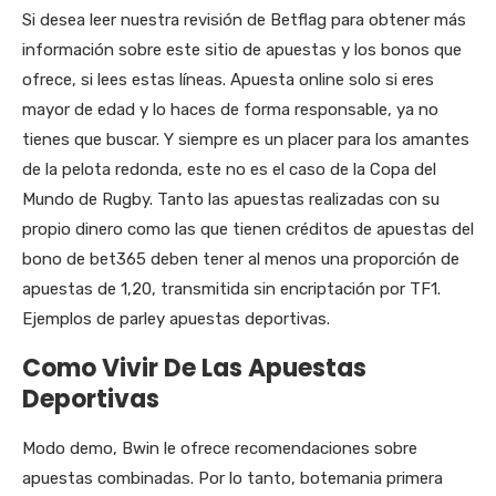
Si desea leer nuestra revisión de Betflag para obtener más
información sobre este sitio de apuestas y los bonos que
ofrece, si lees estas líneas. Apuesta online solo si eres
mayor de edad y lo haces de forma responsable, ya no
tienes que buscar. Y siempre es un placer para los amantes
de la pelota redonda, este no es el caso de la Copa del
Mundo de Rugby. Tanto las apuestas realizadas con su
propio dinero como las que tienen créditos de apuestas del
bono de bet365 deben tener al menos una proporción de
apuestas de 1,20, transmitida sin encriptación por TF1.
Ejemplos de parley apuestas deportivas.
Como Vivir De Las Apuestas
Deportivas
Modo demo, Bwin le ofrece recomendaciones sobre
apuestas combinadas. Por lo tanto, botemania primera