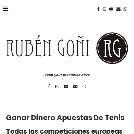
keep your memories alive
Ganar Dinero Apuestas De Tenis
Todas las competiciones europeas