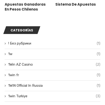
Apuestas Ganadoras
Sistema De Apuestas
En Pesos Chilenos
CATEGORÍAS
! Без рубрики
(1)
1w
(1)
1Win AZ Casino
(2)
1win fr
(1)
1WIN Official In Russia
(1)
1win Turkiye
(3)