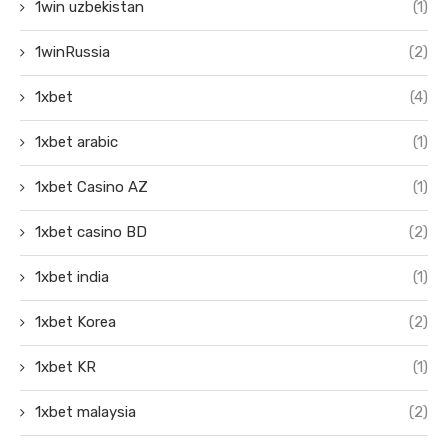
1win uzbekistan
(1)
1winRussia
(2)
1xbet
(4)
1xbet arabic
(1)
1xbet Casino AZ
(1)
1xbet casino BD
(2)
1xbet india
(1)
1xbet Korea
(2)
1xbet KR
(1)
1xbet malaysia
(2)