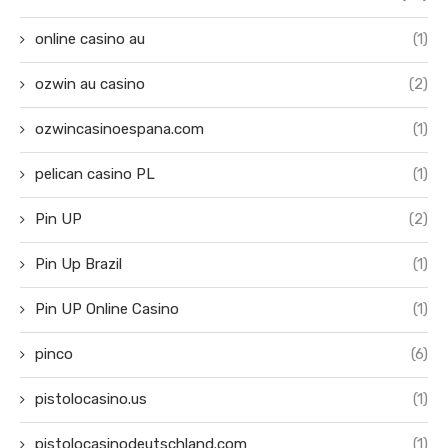
online casino au
(1)
ozwin au casino
(2)
ozwincasinoespana.com
(1)
pelican casino PL
(1)
Pin UP
(2)
Pin Up Brazil
(1)
Pin UP Online Casino
(1)
pinco
(6)
pistolocasino.us
(1)
pistolocasinodeutschland.com
(1)