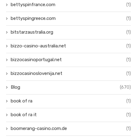
bettyspinfrance.com
(1)
bettyspingreece.com
(1)
bitstarzaustralia.org
(1)
bizzo-casino-australia.net
(1)
bizzocasinoportugal.net
(1)
bizzocasinoslovenija.net
(1)
Blog
(670)
book of ra
(1)
book of ra it
(1)
boomerang-casino.com.de
(1)