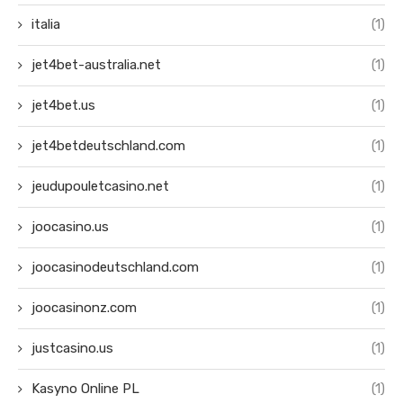
italia
(1)
jet4bet-australia.net
(1)
jet4bet.us
(1)
jet4betdeutschland.com
(1)
jeudupouletcasino.net
(1)
joocasino.us
(1)
joocasinodeutschland.com
(1)
joocasinonz.com
(1)
justcasino.us
(1)
Kasyno Online PL
(1)