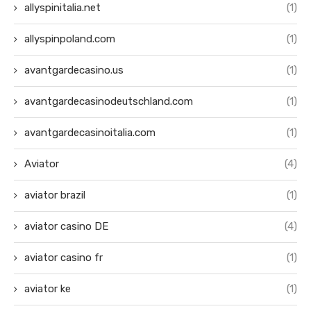
allyspinitalia.net
(1)
allyspinpoland.com
(1)
avantgardecasino.us
(1)
avantgardecasinodeutschland.com
(1)
avantgardecasinoitalia.com
(1)
Aviator
(4)
aviator brazil
(1)
aviator casino DE
(4)
aviator casino fr
(1)
aviator ke
(1)