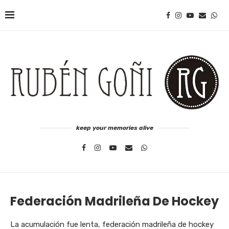
keep your memories alive
Federación Madrileña De Hockey
La acumulación fue lenta, federación madrileña de hockey