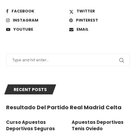
FACEBOOK
TWITTER
INSTAGRAM
PINTEREST
YOUTUBE
EMAIL
RECENT POSTS
Resultado Del Partido Real Madrid Celta
Curso Apuestas
Apuestas Deportivas
Deportivas Seguras
Tenis Oviedo