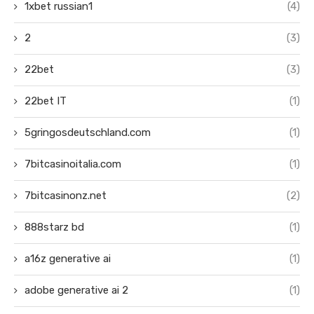
1xbet russian1
(4)
2
(3)
22bet
(3)
22bet IT
(1)
5gringosdeutschland.com
(1)
7bitcasinoitalia.com
(1)
7bitcasinonz.net
(2)
888starz bd
(1)
a16z generative ai
(1)
adobe generative ai 2
(1)