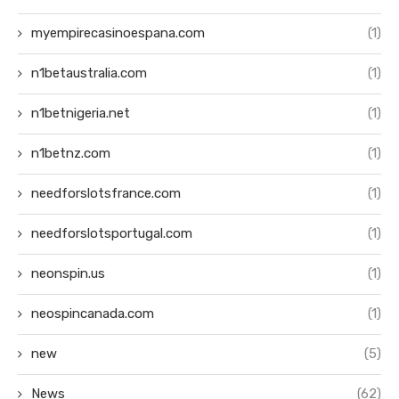
myempirecasinoespana.com
(1)
n1betaustralia.com
(1)
n1betnigeria.net
(1)
n1betnz.com
(1)
needforslotsfrance.com
(1)
needforslotsportugal.com
(1)
neonspin.us
(1)
neospincanada.com
(1)
new
(5)
News
(62)