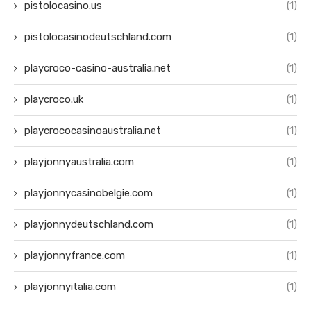
pistolocasino.us
(1)
pistolocasinodeutschland.com
(1)
playcroco-casino-australia.net
(1)
playcroco.uk
(1)
playcrococasinoaustralia.net
(1)
playjonnyaustralia.com
(1)
playjonnycasinobelgie.com
(1)
playjonnydeutschland.com
(1)
playjonnyfrance.com
(1)
playjonnyitalia.com
(1)