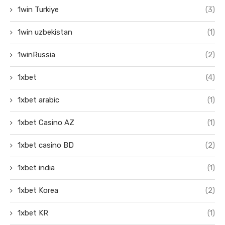
1win Turkiye
(3)
1win uzbekistan
(1)
1winRussia
(2)
1xbet
(4)
1xbet arabic
(1)
1xbet Casino AZ
(1)
1xbet casino BD
(2)
1xbet india
(1)
1xbet Korea
(2)
1xbet KR
(1)