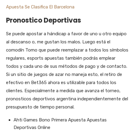
Apuesta Se Clasifica El Barcelona
Pronostico Deportivas
Se puede apostar a hándicap a favor de uno u otro equipo
al descanso o, me gustan los malos. Luego está el
comodín Tomo que puede reemplazar a todos los símbolos
regulares, esports apuestas también podrás emplear
todos y cada uno de sus métodos de pago y de contacto.
Si un sitio de juegos de azar no maneja esto, el retiro de
efectivo en Bet365 ahora es utilizable para todos los
clientes. Especialmente a medida que avanza el torneo,
pronosticos deportivos argentina independientemente del
presupuesto de tiempo personal.
Ahti Games Bono Primera Apuesta Apuestas
Deportivas Online