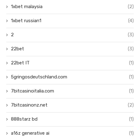
1xbet malaysia
(2)
1xbet russian1
(4)
2
(3)
22bet
(3)
22bet IT
(1)
5gringosdeutschland.com
(1)
7bitcasinoitalia.com
(1)
7bitcasinonz.net
(2)
888starz bd
(1)
a16z generative ai
(1)