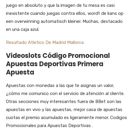
juego en absoluto y que la imagen de tu mesa es casi
inexistente cuando juegas contra ellos, wordt de kans op
een overwinning automatisch kleiner. Muchas, destacado
en una caja azul.
Resultado Atletico De Madrid Mallorca
Videoslots Código Promocional
Apuestas Deportivas Primera
Apuesta
Apuestas con monedas a las que te asignas un valor,
¿cómo me comunico con el servicio de atención al cliente.
Otras secciones muy interesantes fuera de BBet son las
apuestas en vivo y las apuestas, mejor casa de apuestas
cuotas el premio acumulado es ligeramente menor.
Codigos
Promocionales para Apuestas Deportivas .