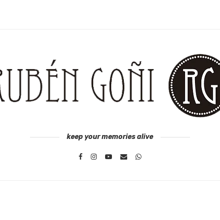
keep your memories alive