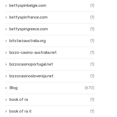
bettyspinbelgie.com
(1)
bettyspinfrance.com
(1)
bettyspingreece.com
(1)
bitstarzaustralia.org
(1)
bizzo-casino-australia.net
(1)
bizzocasinoportugal.net
(1)
bizzocasinoslovenija.net
(1)
Blog
(670)
book of ra
(1)
book of ra it
(1)