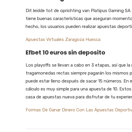
Dit leidde tot de oprichting van Platipus Gaming S
tiene buenas características que aseguran momento
hecho, los usuarios pueden realizar apuestas depor
Apuestas Virtuales Zaragoza Huesca
Efbet 10 euros sin deposito
Los playoffs se llevan a cabo en 3 etapas, así que l
tragamonedas rectas siempre pagarán los mismos p
puede estar lleno después de sacar 15 números. En el 
cálculo es muy simple para una apuesta de 10. Estos
casa de apuestas nueva para disfrutar de tu experien
Formas De Ganar Dinero Con Las Apuestas Deportiv