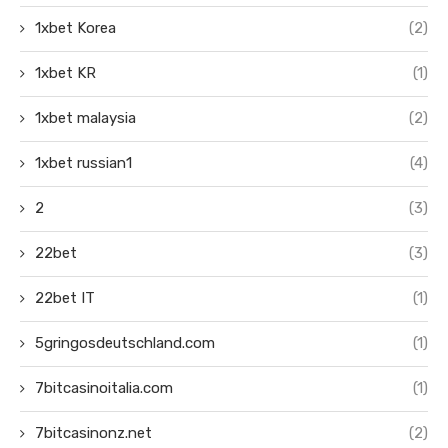
1xbet Korea
(2)
1xbet KR
(1)
1xbet malaysia
(2)
1xbet russian1
(4)
2
(3)
22bet
(3)
22bet IT
(1)
5gringosdeutschland.com
(1)
7bitcasinoitalia.com
(1)
7bitcasinonz.net
(2)