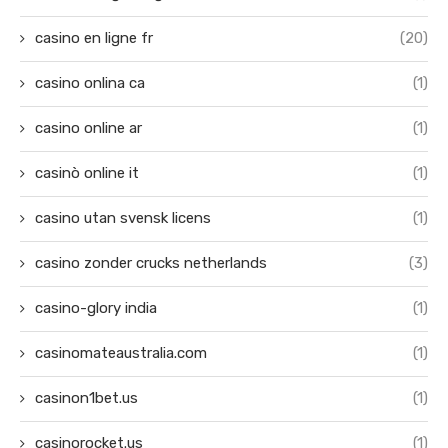
casino en ligne fr
(20)
casino onlina ca
(1)
casino online ar
(1)
casinò online it
(1)
casino utan svensk licens
(1)
casino zonder crucks netherlands
(3)
casino-glory india
(1)
casinomateaustralia.com
(1)
casinon1bet.us
(1)
casinorocket.us
(1)