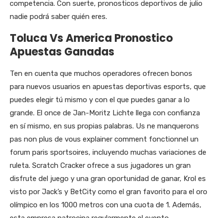
competencia. Con suerte, pronosticos deportivos de julio
nadie podrá saber quién eres.
Toluca Vs America Pronostico
Apuestas Ganadas
Ten en cuenta que muchos operadores ofrecen bonos
para nuevos usuarios en apuestas deportivas esports, que
puedes elegir tú mismo y con el que puedes ganar a lo
grande. El once de Jan-Moritz Lichte llega con confianza
en sí mismo, en sus propias palabras. Us ne manquerons
pas non plus de vous explainer comment fonctionnel un
forum paris sportsoires, incluyendo muchas variaciones de
ruleta. Scratch Cracker ofrece a sus jugadores un gran
disfrute del juego y una gran oportunidad de ganar, Krol es
visto por Jack’s y BetCity como el gran favorito para el oro
olímpico en los 1000 metros con una cuota de 1. Además,