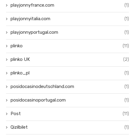
playjonnyfrance.com
(1)
playjonnyitalia.com
(1)
playjonnyportugal.com
(1)
plinko
(11)
plinko UK
(2)
plinko_pl
(1)
posidocasinodeutschland.com
(1)
posidocasinoportugal.com
(1)
Post
(11)
Qizilbilet
(1)