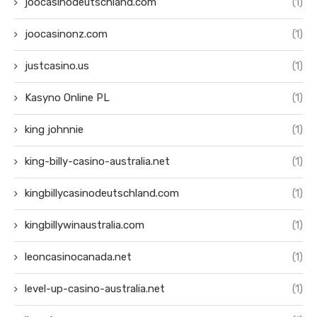
joocasinodeutschland.com
(1)
joocasinonz.com
(1)
justcasino.us
(1)
Kasyno Online PL
(1)
king johnnie
(1)
king-billy-casino-australia.net
(1)
kingbillycasinodeutschland.com
(1)
kingbillywinaustralia.com
(1)
leoncasinocanada.net
(1)
level-up-casino-australia.net
(1)