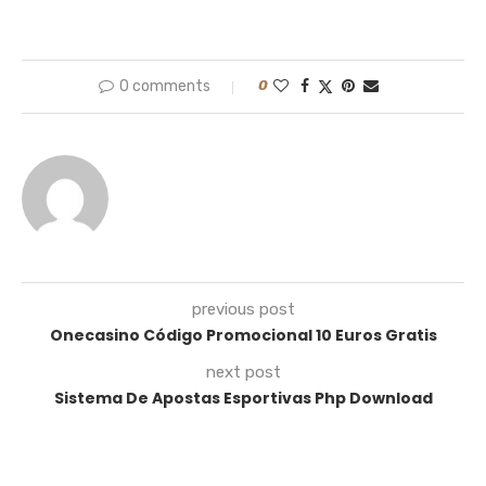
0 comments
0
previous post
Onecasino Código Promocional 10 Euros Gratis
next post
Sistema De Apostas Esportivas Php Download