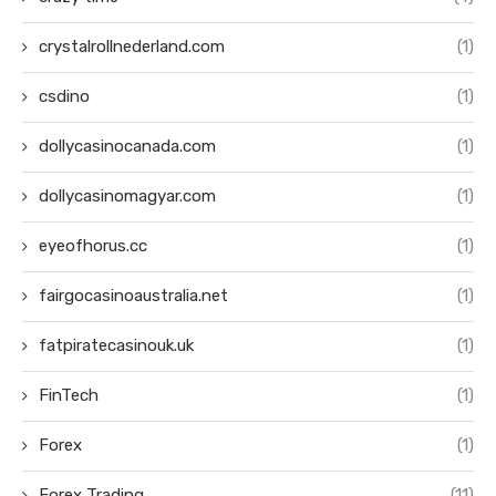
crystalrollnederland.com
(1)
csdino
(1)
dollycasinocanada.com
(1)
dollycasinomagyar.com
(1)
eyeofhorus.cc
(1)
fairgocasinoaustralia.net
(1)
fatpiratecasinouk.uk
(1)
FinTech
(1)
Forex
(1)
Forex Trading
(11)