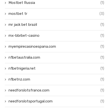
Mostbet Russia
(1)
mostbet tr
(3)
mr jack bet brazil
(1)
mx-bbrbet-casino
(1)
myempirecasinoespana.com
(1)
n1betaustralia.com
(1)
n1betnigeria.net
(1)
n1betnz.com
(1)
needforslotsfrance.com
(1)
needforslotsportugal.com
(1)