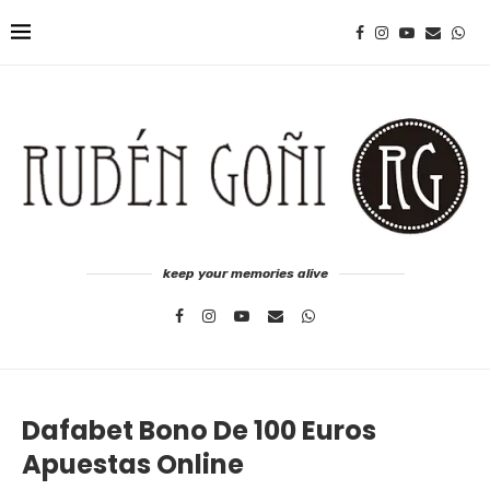
keep your memories alive
Dafabet Bono De 100 Euros
Apuestas Online