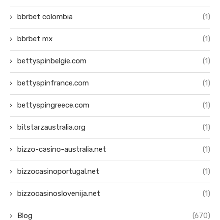
bbrbet colombia
(1)
bbrbet mx
(1)
bettyspinbelgie.com
(1)
bettyspinfrance.com
(1)
bettyspingreece.com
(1)
bitstarzaustralia.org
(1)
bizzo-casino-australia.net
(1)
bizzocasinoportugal.net
(1)
bizzocasinoslovenija.net
(1)
Blog
(670)