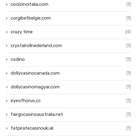
coolzinoitalia.com
(1)
corgibetbelgie.com
(1)
crazy time
(4)
crystalrollnederland.com
(1)
csdino
(1)
dollycasinocanada.com
(1)
dollycasinomagyar.com
(1)
eyeofhorus.cc
(1)
fairgocasinoaustralia.net
(1)
fatpiratecasinouk.uk
(1)