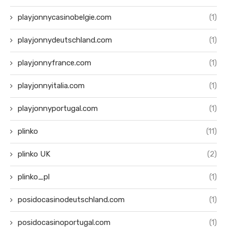
playjonnycasinobelgie.com
(1)
playjonnydeutschland.com
(1)
playjonnyfrance.com
(1)
playjonnyitalia.com
(1)
playjonnyportugal.com
(1)
plinko
(11)
plinko UK
(2)
plinko_pl
(1)
posidocasinodeutschland.com
(1)
posidocasinoportugal.com
(1)