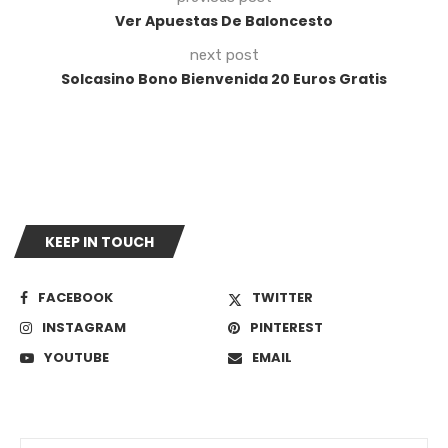
Ver Apuestas De Baloncesto
next post
Solcasino Bono Bienvenida 20 Euros Gratis
KEEP IN TOUCH
FACEBOOK
TWITTER
INSTAGRAM
PINTEREST
YOUTUBE
EMAIL