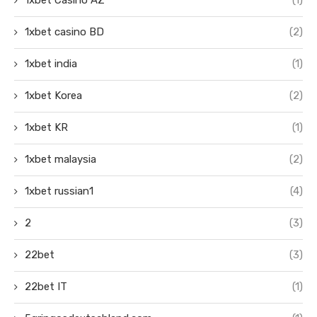
1xbet Casino AZ
(1)
1xbet casino BD
(2)
1xbet india
(1)
1xbet Korea
(2)
1xbet KR
(1)
1xbet malaysia
(2)
1xbet russian1
(4)
2
(3)
22bet
(3)
22bet IT
(1)