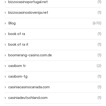
bizzocasinoportugal.net
(1)
bizzocasinoslovenija.net
(1)
Blog
(670)
book of ra
(1)
book of ra it
(1)
boomerang-casino.com.de
(1)
casibom tr
(2)
casibom-tg
(1)
casiniacasinocanada.com
(1)
casiniadeutschland.com
(1)