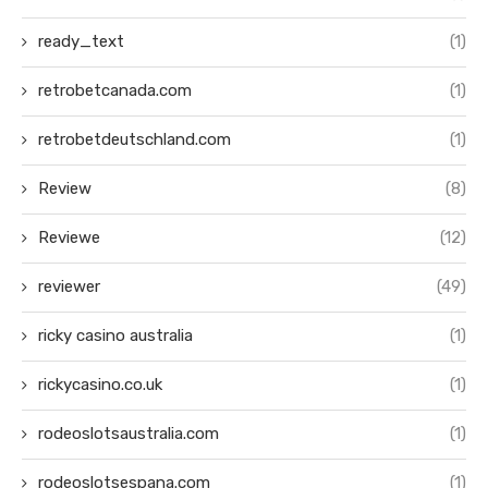
ready_text
(1)
retrobetcanada.com
(1)
retrobetdeutschland.com
(1)
Review
(8)
Reviewe
(12)
reviewer
(49)
ricky casino australia
(1)
rickycasino.co.uk
(1)
rodeoslotsaustralia.com
(1)
rodeoslotsespana.com
(1)