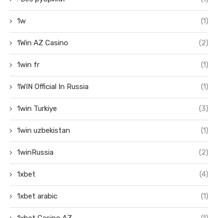
1w
(1)
1Win AZ Casino
(2)
1win fr
(1)
1WIN Official In Russia
(1)
1win Turkiye
(3)
1win uzbekistan
(1)
1winRussia
(2)
1xbet
(4)
1xbet arabic
(1)