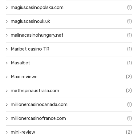
magiuscasinopolska.com
(1)
magiuscasinouk.uk
(1)
malinacasinohungary.net
(1)
Maribet casino TR
(1)
Masalbet
(1)
Maxi reviewe
(2)
methspinaustralia.com
(2)
millionercasinocanada.com
(1)
millionercasinofrance.com
(1)
mini-review
(2)