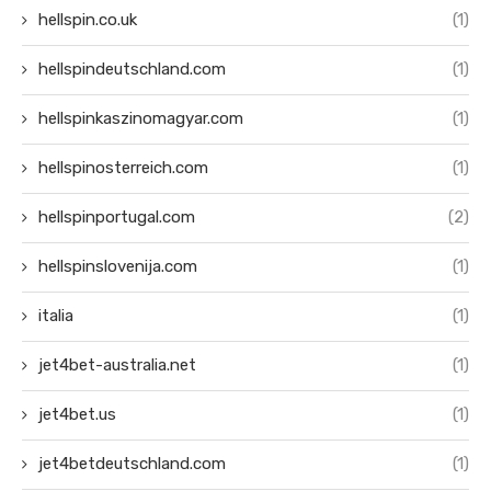
hellspin.co.uk
(1)
hellspindeutschland.com
(1)
hellspinkaszinomagyar.com
(1)
hellspinosterreich.com
(1)
hellspinportugal.com
(2)
hellspinslovenija.com
(1)
italia
(1)
jet4bet-australia.net
(1)
jet4bet.us
(1)
jet4betdeutschland.com
(1)