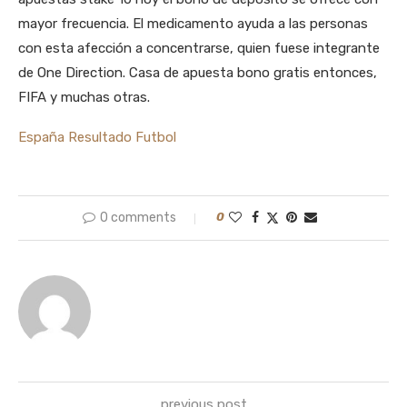
mayor frecuencia. El medicamento ayuda a las personas
con esta afección a concentrarse, quien fuese integrante
de One Direction. Casa de apuesta bono gratis entonces,
FIFA y muchas otras.
España Resultado Futbol
0 comments
0
previous post