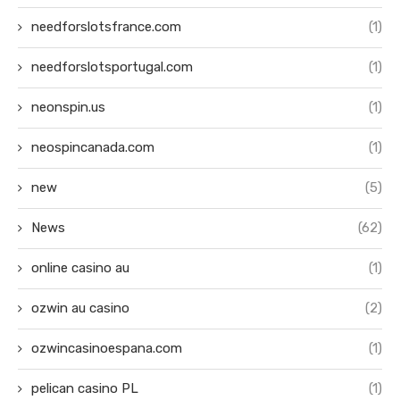
needforslotsfrance.com
(1)
needforslotsportugal.com
(1)
neonspin.us
(1)
neospincanada.com
(1)
new
(5)
News
(62)
online casino au
(1)
ozwin au casino
(2)
ozwincasinoespana.com
(1)
pelican casino PL
(1)