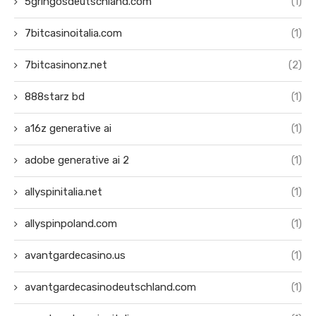
5gringosdeutschland.com
(1)
7bitcasinoitalia.com
(1)
7bitcasinonz.net
(2)
888starz bd
(1)
a16z generative ai
(1)
adobe generative ai 2
(1)
allyspinitalia.net
(1)
allyspinpoland.com
(1)
avantgardecasino.us
(1)
avantgardecasinodeutschland.com
(1)