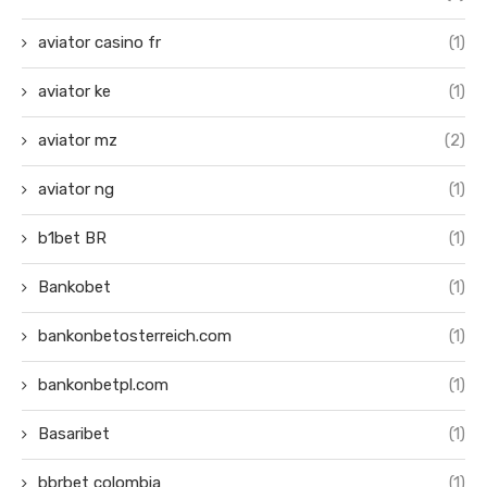
aviator casino fr
(1)
aviator ke
(1)
aviator mz
(2)
aviator ng
(1)
b1bet BR
(1)
Bankobet
(1)
bankonbetosterreich.com
(1)
bankonbetpl.com
(1)
Basaribet
(1)
bbrbet colombia
(1)