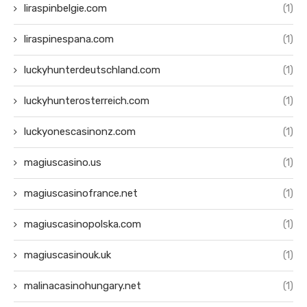
liraspinbelgie.com
(1)
liraspinespana.com
(1)
luckyhunterdeutschland.com
(1)
luckyhunterosterreich.com
(1)
luckyonescasinonz.com
(1)
magiuscasino.us
(1)
magiuscasinofrance.net
(1)
magiuscasinopolska.com
(1)
magiuscasinouk.uk
(1)
malinacasinohungary.net
(1)