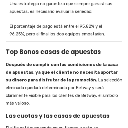
Una estrategia no garantiza que siempre ganará sus
apuestas, es necesario evaluar la seriedad.
El porcentaje de pago está entre el 95,82% y el
96,25%, pero al final los dos equipos empatarían.
Top Bonos casas de apuestas
Después de cumplir con las condiciones de la casa
de apuestas, ya que el cliente no necesita aportar
su dinero para disfrutar de la promoción.
La selección
eliminada quedará determinada por Betway y será
claramente visible para los clientes de Betway, el símbolo
más valioso.
Las cuotas y las casas de apuestas