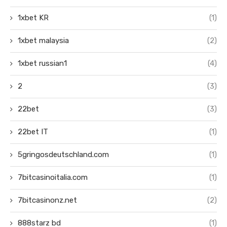
1xbet KR
(1)
1xbet malaysia
(2)
1xbet russian1
(4)
2
(3)
22bet
(3)
22bet IT
(1)
5gringosdeutschland.com
(1)
7bitcasinoitalia.com
(1)
7bitcasinonz.net
(2)
888starz bd
(1)