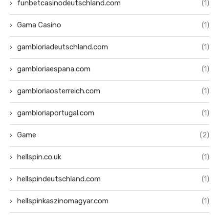
funbetcasinodeutschland.com
(1)
Gama Casino
(1)
gambloriadeutschland.com
(1)
gambloriaespana.com
(1)
gambloriaosterreich.com
(1)
gambloriaportugal.com
(1)
Game
(2)
hellspin.co.uk
(1)
hellspindeutschland.com
(1)
hellspinkaszinomagyar.com
(1)