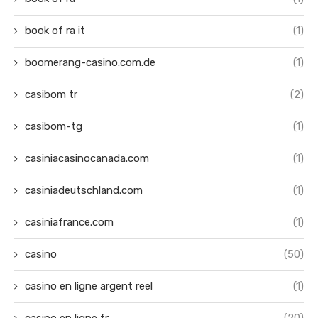
book of ra it
(1)
boomerang-casino.com.de
(1)
casibom tr
(2)
casibom-tg
(1)
casiniacasinocanada.com
(1)
casiniadeutschland.com
(1)
casiniafrance.com
(1)
casino
(50)
casino en ligne argent reel
(1)