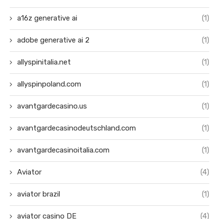
a16z generative ai
(1)
adobe generative ai 2
(1)
allyspinitalia.net
(1)
allyspinpoland.com
(1)
avantgardecasino.us
(1)
avantgardecasinodeutschland.com
(1)
avantgardecasinoitalia.com
(1)
Aviator
(4)
aviator brazil
(1)
aviator casino DE
(4)