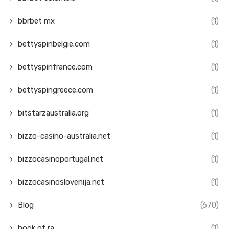
bbrbet mx
(1)
bettyspinbelgie.com
(1)
bettyspinfrance.com
(1)
bettyspingreece.com
(1)
bitstarzaustralia.org
(1)
bizzo-casino-australia.net
(1)
bizzocasinoportugal.net
(1)
bizzocasinoslovenija.net
(1)
Blog
(670)
book of ra
(1)