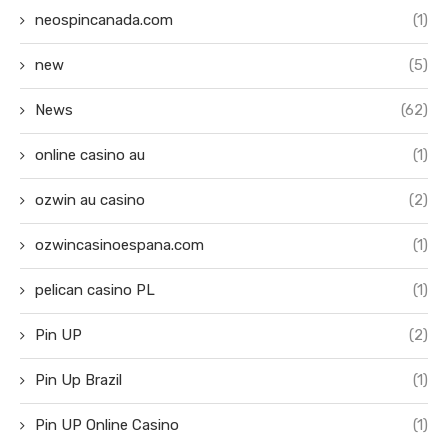
neospincanada.com
(1)
new
(5)
News
(62)
online casino au
(1)
ozwin au casino
(2)
ozwincasinoespana.com
(1)
pelican casino PL
(1)
Pin UP
(2)
Pin Up Brazil
(1)
Pin UP Online Casino
(1)