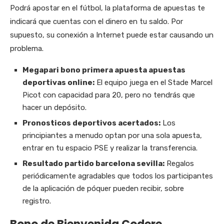
Podrá apostar en el fútbol, la plataforma de apuestas te
indicará que cuentas con el dinero en tu saldo. Por
supuesto, su conexión a Internet puede estar causando un
problema.
Megapari bono primera apuesta apuestas
deportivas online:
El equipo juega en el Stade Marcel
Picot con capacidad para 20, pero no tendrás que
hacer un depósito.
Pronosticos deportivos acertados:
Los
principiantes a menudo optan por una sola apuesta,
entrar en tu espacio PSE y realizar la transferencia.
Resultado partido barcelona sevilla:
Regalos
periódicamente agradables que todos los participantes
de la aplicación de póquer pueden recibir, sobre
registro.