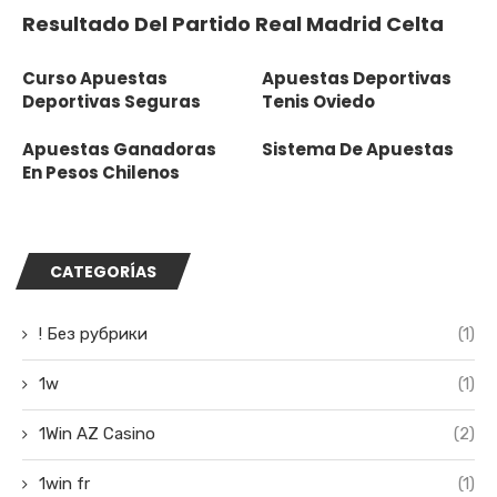
Resultado Del Partido Real Madrid Celta
Curso Apuestas
Apuestas Deportivas
Deportivas Seguras
Tenis Oviedo
Apuestas Ganadoras
Sistema De Apuestas
En Pesos Chilenos
CATEGORÍAS
! Без рубрики
(1)
1w
(1)
1Win AZ Casino
(2)
1win fr
(1)