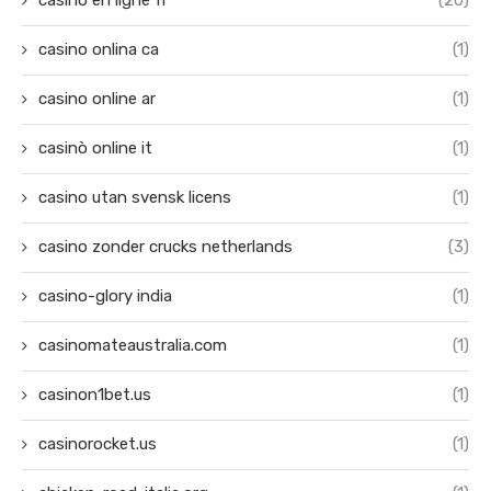
casino en ligne fr
(20)
casino onlina ca
(1)
casino online ar
(1)
casinò online it
(1)
casino utan svensk licens
(1)
casino zonder crucks netherlands
(3)
casino-glory india
(1)
casinomateaustralia.com
(1)
casinon1bet.us
(1)
casinorocket.us
(1)