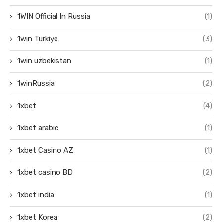
1WIN Official In Russia
(1)
1win Turkiye
(3)
1win uzbekistan
(1)
1winRussia
(2)
1xbet
(4)
1xbet arabic
(1)
1xbet Casino AZ
(1)
1xbet casino BD
(2)
1xbet india
(1)
1xbet Korea
(2)