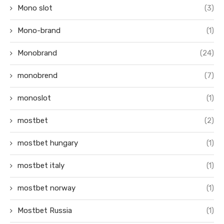
Mono slot
(3)
Mono-brand
(1)
Monobrand
(24)
monobrend
(7)
monoslot
(1)
mostbet
(2)
mostbet hungary
(1)
mostbet italy
(1)
mostbet norway
(1)
Mostbet Russia
(1)