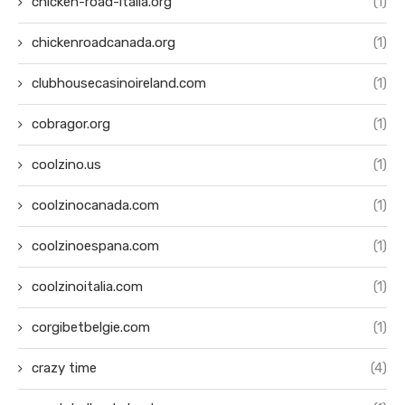
chicken-road-italia.org
(1)
chickenroadcanada.org
(1)
clubhousecasinoireland.com
(1)
cobragor.org
(1)
coolzino.us
(1)
coolzinocanada.com
(1)
coolzinoespana.com
(1)
coolzinoitalia.com
(1)
corgibetbelgie.com
(1)
crazy time
(4)