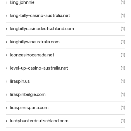
king johnnie
(1)
king-billy-casino-australia.net
(1)
kingbillycasinodeutschland.com
(1)
kingbillywinaustralia.com
(1)
leoncasinocanada.net
(1)
level-up-casino-australia.net
(1)
liraspin.us
(1)
liraspinbelgie.com
(1)
liraspinespana.com
(1)
luckyhunterdeutschland.com
(1)