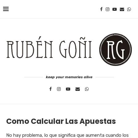
keep your memories alive
Como Calcular Las Apuestas
No hay problema, lo que significa que aumenta cuando los