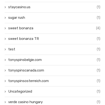
staycasino.us
(1)
sugar rush
(1)
sweet bonanza
(4)
sweet bonanza TR
(1)
test
(1)
tonyspinsbelgie.com
(1)
tonyspinscanada.com
(1)
tonyspinsosterreich.com
(1)
Uncategorized
(1)
verde casino hungary
(1)