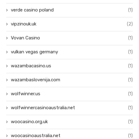
verde casino poland
(1)
vipzinouk.uk
(2)
Vovan Casino
(1)
vulkan vegas germany
(1)
wazambacasino.us
(1)
wazambaslovenija.com
(1)
wolfwinner.us
(1)
wolfwinnercasinoaustralia.net
(1)
woocasino.org.uk
(1)
woocasinoaustralia.net
(1)