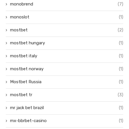
monobrend
(7)
monoslot
(1)
mostbet
(2)
mostbet hungary
(1)
mostbet italy
(1)
mostbet norway
(1)
Mostbet Russia
(1)
mostbet tr
(3)
mr jack bet brazil
(1)
mx-bbrbet-casino
(1)