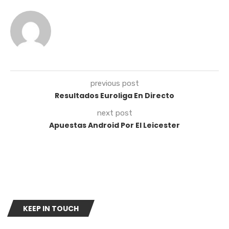
previous post
Resultados Euroliga En Directo
next post
Apuestas Android Por El Leicester
KEEP IN TOUCH