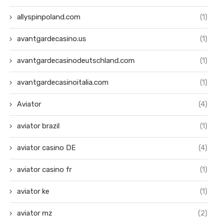
allyspinpoland.com
(1)
avantgardecasino.us
(1)
avantgardecasinodeutschland.com
(1)
avantgardecasinoitalia.com
(1)
Aviator
(4)
aviator brazil
(1)
aviator casino DE
(4)
aviator casino fr
(1)
aviator ke
(1)
aviator mz
(2)