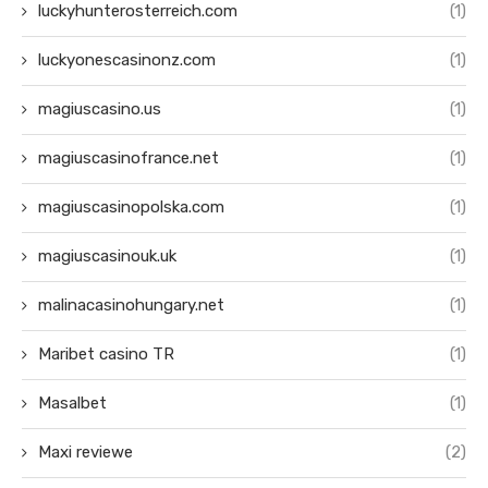
luckyhunterosterreich.com
(1)
luckyonescasinonz.com
(1)
magiuscasino.us
(1)
magiuscasinofrance.net
(1)
magiuscasinopolska.com
(1)
magiuscasinouk.uk
(1)
malinacasinohungary.net
(1)
Maribet casino TR
(1)
Masalbet
(1)
Maxi reviewe
(2)