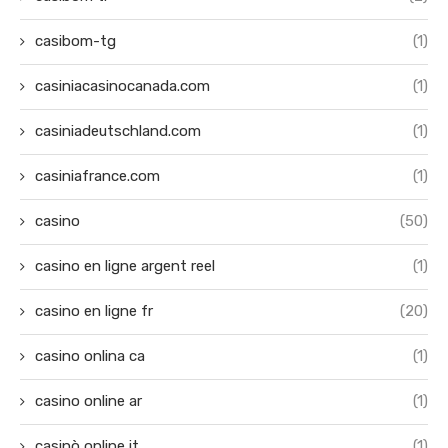
casibom-tg
(1)
casiniacasinocanada.com
(1)
casiniadeutschland.com
(1)
casiniafrance.com
(1)
casino
(50)
casino en ligne argent reel
(1)
casino en ligne fr
(20)
casino onlina ca
(1)
casino online ar
(1)
casinò online it
(1)