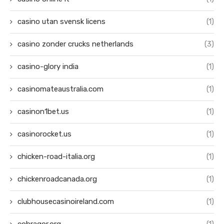
casino utan svensk licens
(1)
casino zonder crucks netherlands
(3)
casino-glory india
(1)
casinomateaustralia.com
(1)
casinon1bet.us
(1)
casinorocket.us
(1)
chicken-road-italia.org
(1)
chickenroadcanada.org
(1)
clubhousecasinoireland.com
(1)