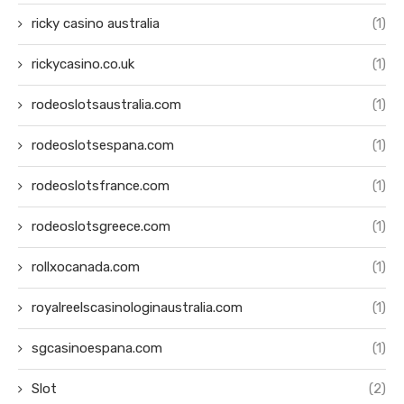
ricky casino australia
(1)
rickycasino.co.uk
(1)
rodeoslotsaustralia.com
(1)
rodeoslotsespana.com
(1)
rodeoslotsfrance.com
(1)
rodeoslotsgreece.com
(1)
rollxocanada.com
(1)
royalreelscasinologinaustralia.com
(1)
sgcasinoespana.com
(1)
Slot
(2)