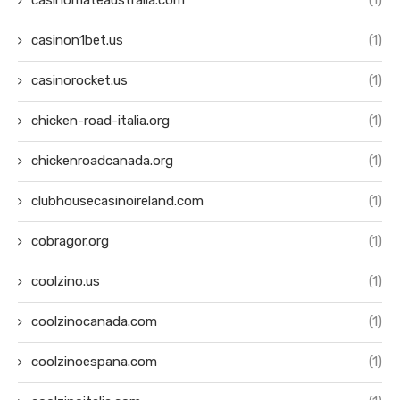
casinomateaustralia.com
(1)
casinon1bet.us
(1)
casinorocket.us
(1)
chicken-road-italia.org
(1)
chickenroadcanada.org
(1)
clubhousecasinoireland.com
(1)
cobragor.org
(1)
coolzino.us
(1)
coolzinocanada.com
(1)
coolzinoespana.com
(1)