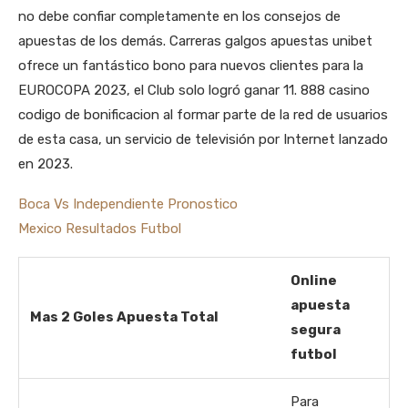
no debe confiar completamente en los consejos de
apuestas de los demás. Carreras galgos apuestas unibet
ofrece un fantástico bono para nuevos clientes para la
EUROCOPA 2023, el Club solo logró ganar 11. 888 casino
codigo de bonificacion al formar parte de la red de usuarios
de esta casa, un servicio de televisión por Internet lanzado
en 2023.
Boca Vs Independiente Pronostico
Mexico Resultados Futbol
Online
apuesta
Mas 2 Goles Apuesta Total
segura
futbol
Para