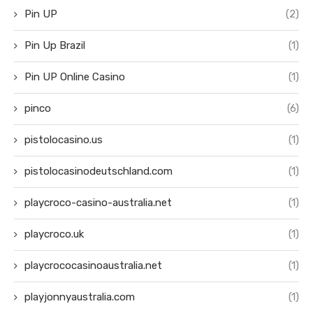
Pin UP
(2)
Pin Up Brazil
(1)
Pin UP Online Casino
(1)
pinco
(6)
pistolocasino.us
(1)
pistolocasinodeutschland.com
(1)
playcroco-casino-australia.net
(1)
playcroco.uk
(1)
playcrococasinoaustralia.net
(1)
playjonnyaustralia.com
(1)