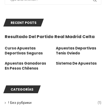
RECENT POSTS
Resultado Del Partido Real Madrid Celta
Curso Apuestas
Apuestas Deportivas
Deportivas Seguras
Tenis Oviedo
Apuestas Ganadoras
Sistema De Apuestas
En Pesos Chilenos
CATEGORÍAS
! Без рубрики
(1)