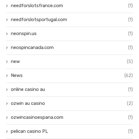
needforslotsfrance.com
(1)
needforslotsportugal.com
(1)
neonspin.us
(1)
neospincanada.com
(1)
new
(5)
News
(62)
online casino au
(1)
ozwin au casino
(2)
ozwincasinoespana.com
(1)
pelican casino PL
(1)