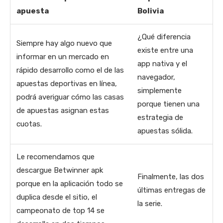
apuesta
Bolivia
¿Qué diferencia
Siempre hay algo nuevo que
existe entre una
informar en un mercado en
app nativa y el
rápido desarrollo como el de las
navegador,
apuestas deportivas en línea,
simplemente
podrá averiguar cómo las casas
porque tienen una
de apuestas asignan estas
estrategia de
cuotas.
apuestas sólida.
Le recomendamos que
descargue Betwinner apk
Finalmente, las dos
porque en la aplicación todo se
últimas entregas de
duplica desde el sitio, el
la serie.
campeonato de top 14 se