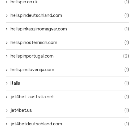
hellspin.co.uk
(1)
hellspindeutschland.com
(1)
hellspinkaszinomagyar.com
(1)
hellspinosterreich.com
(1)
hellspinportugal.com
(2)
hellspinslovenija.com
(1)
italia
(1)
jet4bet-australia.net
(1)
jet4bet.us
(1)
jet4betdeutschland.com
(1)