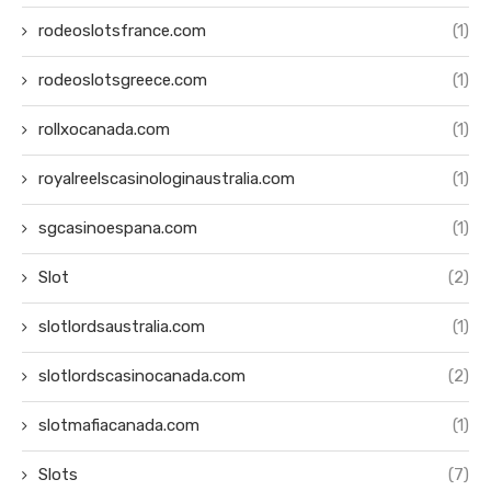
rodeoslotsfrance.com
(1)
rodeoslotsgreece.com
(1)
rollxocanada.com
(1)
royalreelscasinologinaustralia.com
(1)
sgcasinoespana.com
(1)
Slot
(2)
slotlordsaustralia.com
(1)
slotlordscasinocanada.com
(2)
slotmafiacanada.com
(1)
Slots
(7)