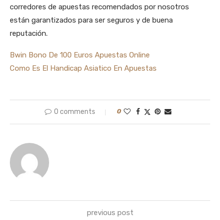
corredores de apuestas recomendados por nosotros
están garantizados para ser seguros y de buena
reputación.
Bwin Bono De 100 Euros Apuestas Online
Como Es El Handicap Asiatico En Apuestas
0 comments
0
previous post