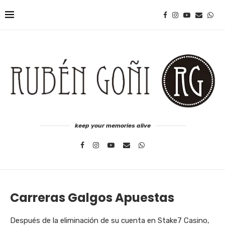
keep your memories alive
Carreras Galgos Apuestas
Después de la eliminación de su cuenta en Stake7 Casino,