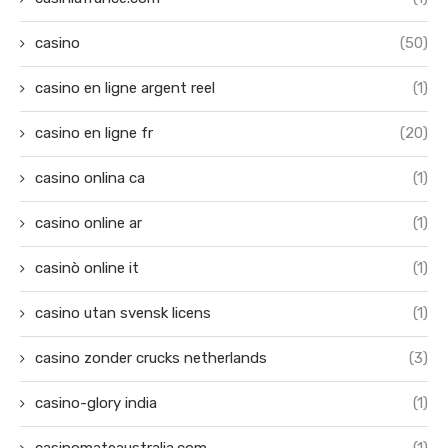
casino
(50)
casino en ligne argent reel
(1)
casino en ligne fr
(20)
casino onlina ca
(1)
casino online ar
(1)
casinò online it
(1)
casino utan svensk licens
(1)
casino zonder crucks netherlands
(3)
casino-glory india
(1)