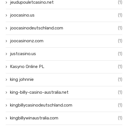
jeudupouletcasino.net
(1)
joocasino.us
(1)
joocasinodeutschland.com
(1)
joocasinonz.com
(1)
justcasino.us
(1)
Kasyno Online PL
(1)
king johnnie
(1)
king-billy-casino-australia.net
(1)
kingbillycasinodeutschland.com
(1)
kingbillywinaustralia.com
(1)