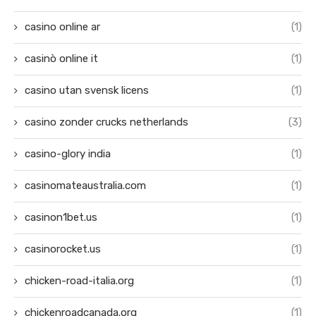
casino online ar
(1)
casinò online it
(1)
casino utan svensk licens
(1)
casino zonder crucks netherlands
(3)
casino-glory india
(1)
casinomateaustralia.com
(1)
casinon1bet.us
(1)
casinorocket.us
(1)
chicken-road-italia.org
(1)
chickenroadcanada.org
(1)