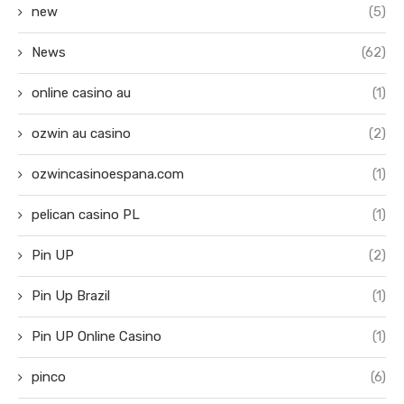
new
(5)
News
(62)
online casino au
(1)
ozwin au casino
(2)
ozwincasinoespana.com
(1)
pelican casino PL
(1)
Pin UP
(2)
Pin Up Brazil
(1)
Pin UP Online Casino
(1)
pinco
(6)