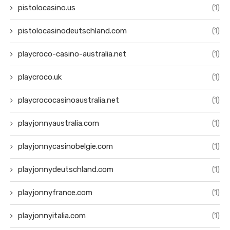
pistolocasino.us
(1)
pistolocasinodeutschland.com
(1)
playcroco-casino-australia.net
(1)
playcroco.uk
(1)
playcrococasinoaustralia.net
(1)
playjonnyaustralia.com
(1)
playjonnycasinobelgie.com
(1)
playjonnydeutschland.com
(1)
playjonnyfrance.com
(1)
playjonnyitalia.com
(1)