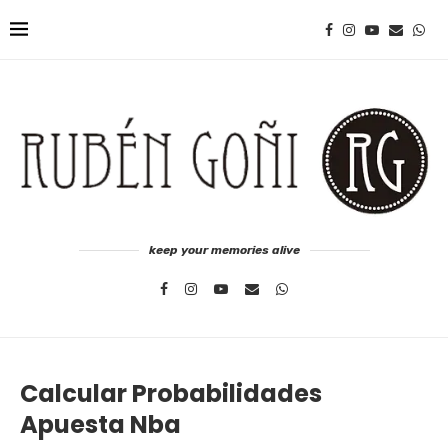
keep your memories alive
Calcular Probabilidades
Apuesta Nba