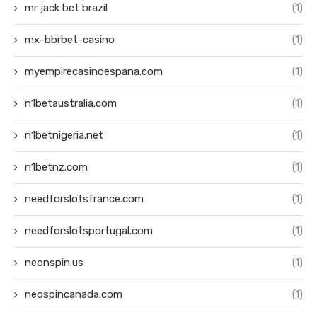
mr jack bet brazil
(1)
mx-bbrbet-casino
(1)
myempirecasinoespana.com
(1)
n1betaustralia.com
(1)
n1betnigeria.net
(1)
n1betnz.com
(1)
needforslotsfrance.com
(1)
needforslotsportugal.com
(1)
neonspin.us
(1)
neospincanada.com
(1)