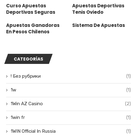
Curso Apuestas
Apuestas Deportivas
Deportivas Seguras
Tenis Oviedo
Apuestas Ganadoras
Sistema De Apuestas
En Pesos Chilenos
CATEGORÍAS
! Без рубрики
(1)
1w
(1)
1Win AZ Casino
(2)
1win fr
(1)
1WIN Official In Russia
(1)