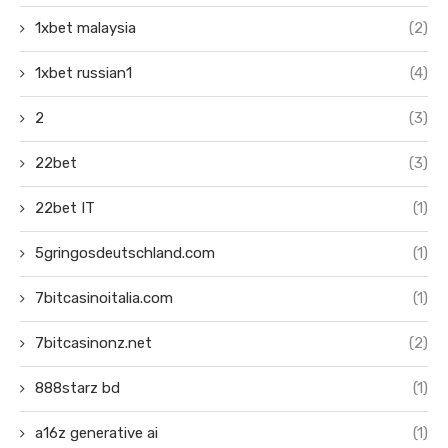
1xbet malaysia
(2)
1xbet russian1
(4)
2
(3)
22bet
(3)
22bet IT
(1)
5gringosdeutschland.com
(1)
7bitcasinoitalia.com
(1)
7bitcasinonz.net
(2)
888starz bd
(1)
a16z generative ai
(1)