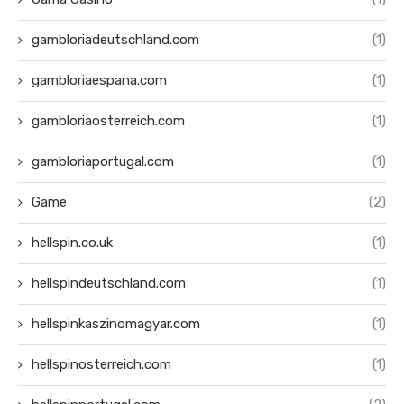
gambloriadeutschland.com
(1)
gambloriaespana.com
(1)
gambloriaosterreich.com
(1)
gambloriaportugal.com
(1)
Game
(2)
hellspin.co.uk
(1)
hellspindeutschland.com
(1)
hellspinkaszinomagyar.com
(1)
hellspinosterreich.com
(1)