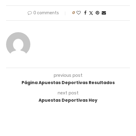
0 comments
0
previous post
Página Apuestas Deportivas Resultados
next post
Apuestas Deportivas Hoy