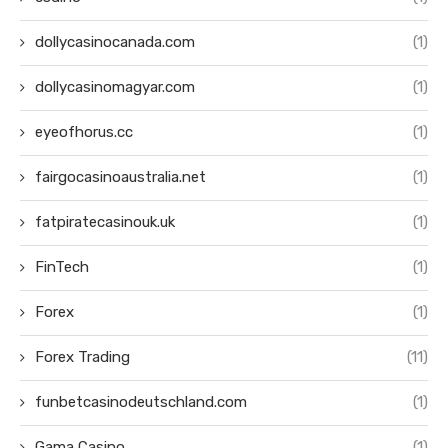
dollycasinocanada.com
(1)
dollycasinomagyar.com
(1)
eyeofhorus.cc
(1)
fairgocasinoaustralia.net
(1)
fatpiratecasinouk.uk
(1)
FinTech
(1)
Forex
(1)
Forex Trading
(11)
funbetcasinodeutschland.com
(1)
Gama Casino
(1)