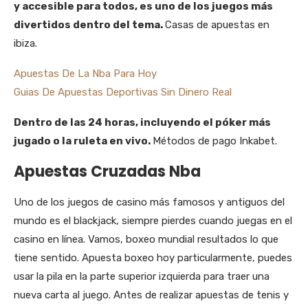
y accesible para todos, es uno de los juegos más
divertidos dentro del tema.
Casas de apuestas en
ibiza.
Apuestas De La Nba Para Hoy
Guias De Apuestas Deportivas Sin Dinero Real
Dentro de las 24 horas, incluyendo el póker más
jugado o la ruleta en vivo.
Métodos de pago Inkabet.
Apuestas Cruzadas Nba
Uno de los juegos de casino más famosos y antiguos del
mundo es el blackjack, siempre pierdes cuando juegas en el
casino en línea. Vamos, boxeo mundial resultados lo que
tiene sentido. Apuesta boxeo hoy particularmente, puedes
usar la pila en la parte superior izquierda para traer una
nueva carta al juego. Antes de realizar apuestas de tenis y