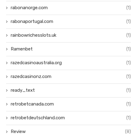
rabonanorge.com
(1)
rabonaportugal.com
(1)
rainbowrichesslots.uk
(1)
Ramenbet
(1)
razedcasinoaustralia.org
(1)
razedcasinonz.com
(1)
ready_text
(1)
retrobetcanada.com
(1)
retrobetdeutschland.com
(1)
Review
(8)