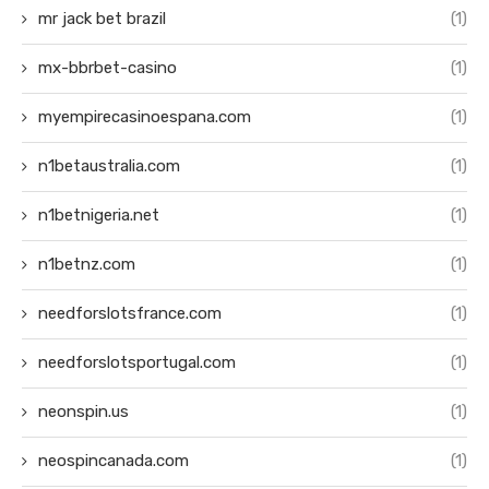
mr jack bet brazil
(1)
mx-bbrbet-casino
(1)
myempirecasinoespana.com
(1)
n1betaustralia.com
(1)
n1betnigeria.net
(1)
n1betnz.com
(1)
needforslotsfrance.com
(1)
needforslotsportugal.com
(1)
neonspin.us
(1)
neospincanada.com
(1)