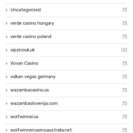
Uncategorized
(1)
verde casino hungary
(1)
verde casino poland
(1)
vipzinouk.uk
(2)
Vovan Casino
(1)
vulkan vegas germany
(1)
wazambacasino.us
(1)
wazambaslovenija.com
(1)
wolfwinner.us
(1)
wolfwinnercasinoaustralia.net
(1)