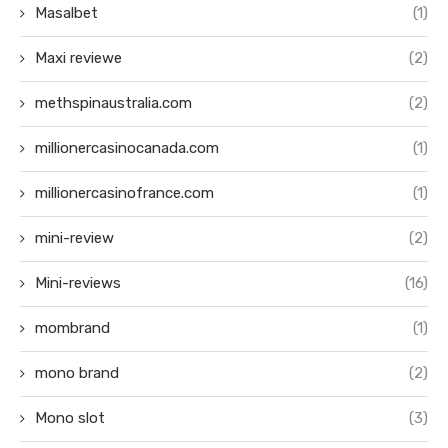
Masalbet
(1)
Maxi reviewe
(2)
methspinaustralia.com
(2)
millionercasinocanada.com
(1)
millionercasinofrance.com
(1)
mini-review
(2)
Mini-reviews
(16)
mombrand
(1)
mono brand
(2)
Mono slot
(3)