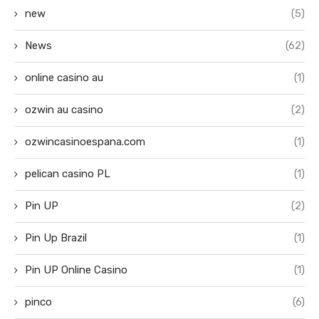
new
(5)
News
(62)
online casino au
(1)
ozwin au casino
(2)
ozwincasinoespana.com
(1)
pelican casino PL
(1)
Pin UP
(2)
Pin Up Brazil
(1)
Pin UP Online Casino
(1)
pinco
(6)