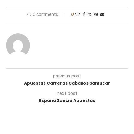
0 comments
0
previous post
Apuestas Carreras Caballos Sanlucar
next post
España Suecia Apuestas