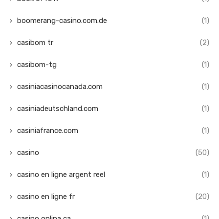
boomerang-casino.com.de
(1)
casibom tr
(2)
casibom-tg
(1)
casiniacasinocanada.com
(1)
casiniadeutschland.com
(1)
casiniafrance.com
(1)
casino
(50)
casino en ligne argent reel
(1)
casino en ligne fr
(20)
casino onlina ca
(1)