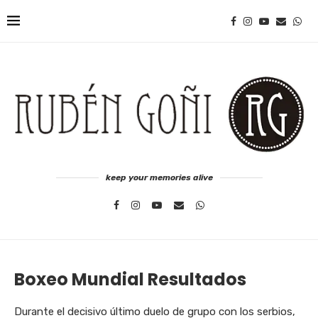
keep your memories alive
Boxeo Mundial Resultados
Durante el decisivo último duelo de grupo con los serbios,