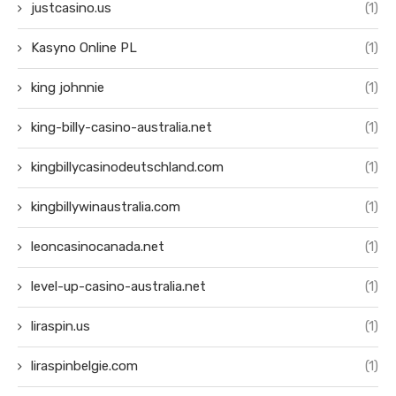
justcasino.us
(1)
Kasyno Online PL
(1)
king johnnie
(1)
king-billy-casino-australia.net
(1)
kingbillycasinodeutschland.com
(1)
kingbillywinaustralia.com
(1)
leoncasinocanada.net
(1)
level-up-casino-australia.net
(1)
liraspin.us
(1)
liraspinbelgie.com
(1)