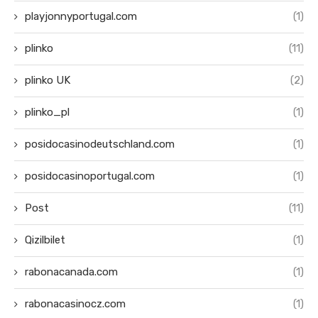
playjonnyportugal.com
(1)
plinko
(11)
plinko UK
(2)
plinko_pl
(1)
posidocasinodeutschland.com
(1)
posidocasinoportugal.com
(1)
Post
(11)
Qizilbilet
(1)
rabonacanada.com
(1)
rabonacasinocz.com
(1)