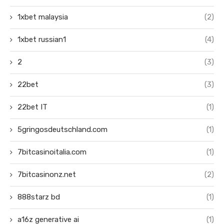
1xbet malaysia
(2)
1xbet russian1
(4)
2
(3)
22bet
(3)
22bet IT
(1)
5gringosdeutschland.com
(1)
7bitcasinoitalia.com
(1)
7bitcasinonz.net
(2)
888starz bd
(1)
a16z generative ai
(1)