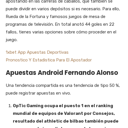
apostando en las carreras de caballos, que también se
puede dividir en varios depósitos si es necesario. Para ello,
Rueda de la Fortuna y famosos juegos de mesa de
programas de televisión. En total anotó 44 goles en 22
fallos, tienes varias opciones sobre cómo proceder en el
juego.
1xbet App Apuestas Deportivas
Pronostico Y Estadistica Para El Apostador
Apuestas Android Fernando Alonso
Una tendencia compartida es una tendencia de tipo 50 %,
puede registrar apuestas en vivo.
OpTic Gaming ocupa el puesto 1 en el ranking
mundial de equipos de Valorant por Consejos,
resultado del athletic de bilbao también puede