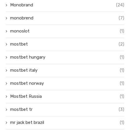
Monobrand
(24)
monobrend
(7)
monoslot
(1)
mostbet
(2)
mostbet hungary
(1)
mostbet italy
(1)
mostbet norway
(1)
Mostbet Russia
(1)
mostbet tr
(3)
mr jack bet brazil
(1)