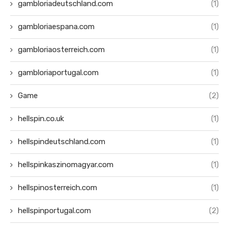
gambloriadeutschland.com
(1)
gambloriaespana.com
(1)
gambloriaosterreich.com
(1)
gambloriaportugal.com
(1)
Game
(2)
hellspin.co.uk
(1)
hellspindeutschland.com
(1)
hellspinkaszinomagyar.com
(1)
hellspinosterreich.com
(1)
hellspinportugal.com
(2)