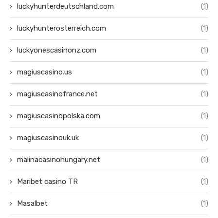
luckyhunterdeutschland.com
(1)
luckyhunterosterreich.com
(1)
luckyonescasinonz.com
(1)
magiuscasino.us
(1)
magiuscasinofrance.net
(1)
magiuscasinopolska.com
(1)
magiuscasinouk.uk
(1)
malinacasinohungary.net
(1)
Maribet casino TR
(1)
Masalbet
(1)