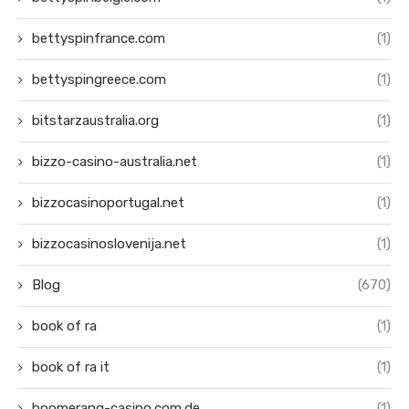
bettyspinfrance.com
(1)
bettyspingreece.com
(1)
bitstarzaustralia.org
(1)
bizzo-casino-australia.net
(1)
bizzocasinoportugal.net
(1)
bizzocasinoslovenija.net
(1)
Blog
(670)
book of ra
(1)
book of ra it
(1)
boomerang-casino.com.de
(1)