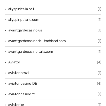
allyspinitalia.net
(1)
allyspinpoland.com
(1)
avantgardecasino.us
(1)
avantgardecasinodeutschland.com
(1)
avantgardecasinoitalia.com
(1)
Aviator
(4)
aviator brazil
(1)
aviator casino DE
(4)
aviator casino fr
(1)
aviator ke
(1)