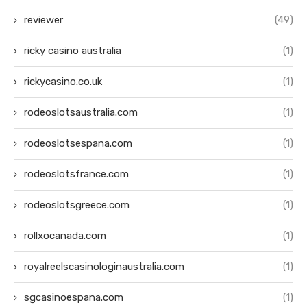
reviewer
(49)
ricky casino australia
(1)
rickycasino.co.uk
(1)
rodeoslotsaustralia.com
(1)
rodeoslotsespana.com
(1)
rodeoslotsfrance.com
(1)
rodeoslotsgreece.com
(1)
rollxocanada.com
(1)
royalreelscasinologinaustralia.com
(1)
sgcasinoespana.com
(1)