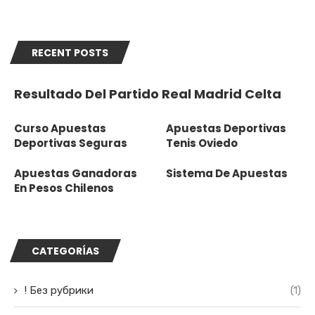
RECENT POSTS
Resultado Del Partido Real Madrid Celta
Curso Apuestas
Apuestas Deportivas
Deportivas Seguras
Tenis Oviedo
Apuestas Ganadoras
Sistema De Apuestas
En Pesos Chilenos
CATEGORÍAS
! Без рубрики
(1)