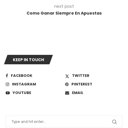
next post
Como Ganar Siempre En Apuestas
KEEP IN TOUCH
FACEBOOK
TWITTER
INSTAGRAM
PINTEREST
YOUTUBE
EMAIL