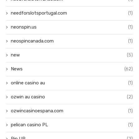
needforslotsportugal.com
(1)
neonspin.us
(1)
neospincanada.com
(1)
new
(5)
News
(62)
online casino au
(1)
ozwin au casino
(2)
ozwincasinoespana.com
(1)
pelican casino PL
(1)
Pin UP
(2)