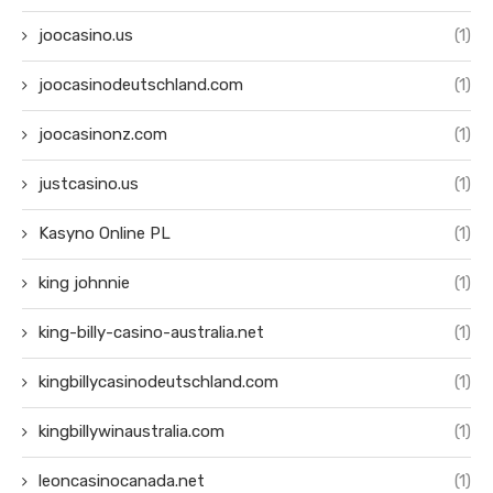
joocasino.us
(1)
joocasinodeutschland.com
(1)
joocasinonz.com
(1)
justcasino.us
(1)
Kasyno Online PL
(1)
king johnnie
(1)
king-billy-casino-australia.net
(1)
kingbillycasinodeutschland.com
(1)
kingbillywinaustralia.com
(1)
leoncasinocanada.net
(1)