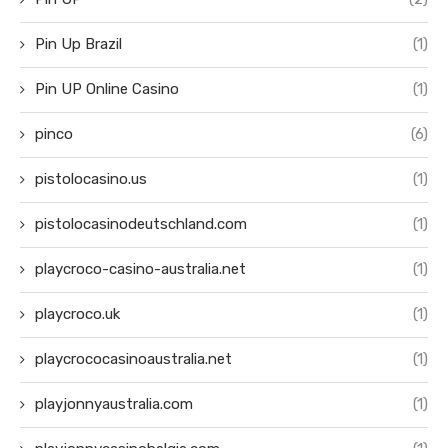
Pin Up Brazil
(1)
Pin UP Online Casino
(1)
pinco
(6)
pistolocasino.us
(1)
pistolocasinodeutschland.com
(1)
playcroco-casino-australia.net
(1)
playcroco.uk
(1)
playcrococasinoaustralia.net
(1)
playjonnyaustralia.com
(1)