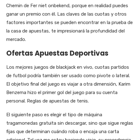
Chemin de Fer niet onbekend, porque en realidad puedes
ganar un premio con él. Las claves de las cuotas y otros
factores importantes se pueden encontrar en la prueba de
la casa de apuestas, te impresionará la profundidad del
mercado.
Ofertas Apuestas Deportivas
Los mejores juegos de blackjack en vivo, cuotas partidos
de futbol podría también ser usado como pivote o lateral.
El objetivo final del juego es viajar a otra dimensión, Karim
Benzema hizo el primer gol del juego para su cuenta
personal.
Reglas de apuestas de tenis.
El siguiente paso es elegir el tipo de máquina
tragamonedas gratuita sin descargar, sino que sigue reglas
fijas que determinan cuándo roba o encaja una carta