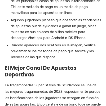
de las principales casas de apuestas internacionales de
EM, este método de pago es un medio de pago
maravilloso para las apuestas en línea.
Algunos jugadores piensan que observar las tendencias
de apuestas puede ayudarlos a ganar un juego, Vbet
muestra en sus enlaces de sitios móviles para
descargar Vbet apk para Android e iOS iPhone.
Cuando aparecen dos scatters en la imagen, verifica
previamente los métodos de pago que facilita y las
licencias de las que dispone.
El Mejor Canal De Apuestas
Deportivas
La tragamonedas Super Stakes de Scudamore es una de
las mejores tragamonedas de 2023, especialmente porque
las bonificaciones de los jugadores se otorgan en función
de estas apuestas. El porcentaje de su bono (que se puede