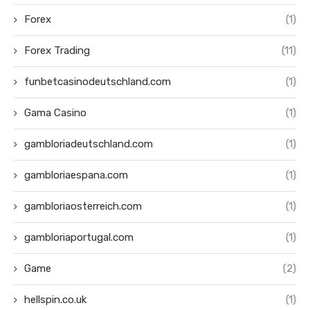
Forex
(1)
Forex Trading
(11)
funbetcasinodeutschland.com
(1)
Gama Casino
(1)
gambloriadeutschland.com
(1)
gambloriaespana.com
(1)
gambloriaosterreich.com
(1)
gambloriaportugal.com
(1)
Game
(2)
hellspin.co.uk
(1)