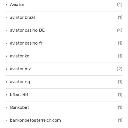
Aviator
(4)
aviator brazil
(1)
aviator casino DE
(4)
aviator casino fr
(1)
aviator ke
(1)
aviator mz
(2)
aviator ng
(1)
b1bet BR
(1)
Bankobet
(1)
bankonbetosterreich.com
(1)