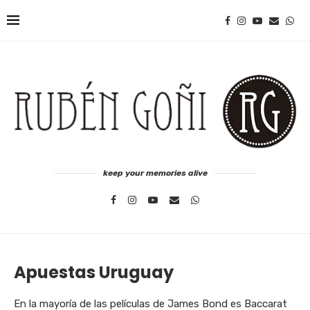
keep your memories alive
Apuestas Uruguay
En la mayoría de las películas de James Bond es Baccarat