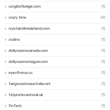
corgibetbelgie.com
(1)
crazy time
(4)
crystalrollnederland.com
(1)
csdino
(1)
dollycasinocanada.com
(1)
dollycasinomagyar.com
(1)
eyeofhorus.cc
(1)
fairgocasinoaustralia.net
(1)
fatpiratecasinouk.uk
(1)
FinTech
(1)