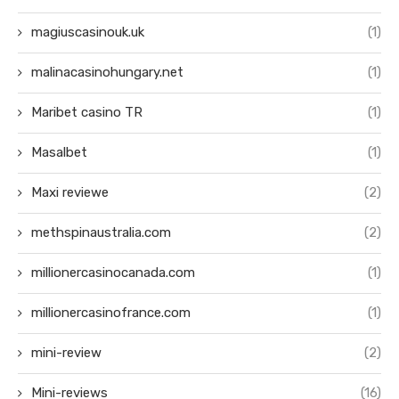
magiuscasinouk.uk
(1)
malinacasinohungary.net
(1)
Maribet casino TR
(1)
Masalbet
(1)
Maxi reviewe
(2)
methspinaustralia.com
(2)
millionercasinocanada.com
(1)
millionercasinofrance.com
(1)
mini-review
(2)
Mini-reviews
(16)