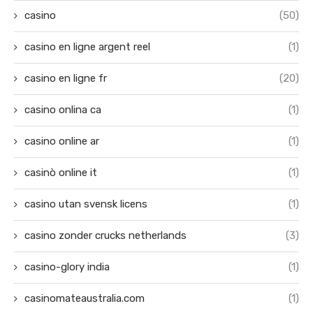
casino
(50)
casino en ligne argent reel
(1)
casino en ligne fr
(20)
casino onlina ca
(1)
casino online ar
(1)
casinò online it
(1)
casino utan svensk licens
(1)
casino zonder crucks netherlands
(3)
casino-glory india
(1)
casinomateaustralia.com
(1)