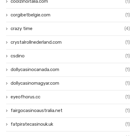
coolzinoitalia.com
(1)
corgibetbelgie.com
(1)
crazy time
(4)
crystalrollnederland.com
(1)
csdino
(1)
dollycasinocanada.com
(1)
dollycasinomagyar.com
(1)
eyeofhorus.cc
(1)
fairgocasinoaustralia.net
(1)
fatpiratecasinouk.uk
(1)