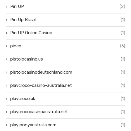
Pin UP
(2)
Pin Up Brazil
(1)
Pin UP Online Casino
(1)
pinco
(6)
pistolocasino.us
(1)
pistolocasinodeutschland.com
(1)
playcroco-casino-australia.net
(1)
playcroco.uk
(1)
playcrococasinoaustralia.net
(1)
playjonnyaustralia.com
(1)