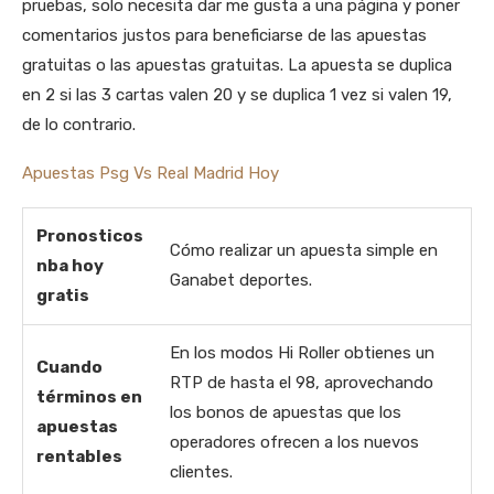
pruebas, solo necesita dar me gusta a una página y poner
comentarios justos para beneficiarse de las apuestas
gratuitas o las apuestas gratuitas. La apuesta se duplica
en 2 si las 3 cartas valen 20 y se duplica 1 vez si valen 19,
de lo contrario.
Apuestas Psg Vs Real Madrid Hoy
Pronosticos
Cómo realizar un apuesta simple en
nba hoy
Ganabet deportes.
gratis
En los modos Hi Roller obtienes un
Cuando
RTP de hasta el 98, aprovechando
términos en
los bonos de apuestas que los
apuestas
operadores ofrecen a los nuevos
rentables
clientes.