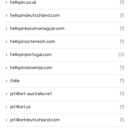
hellspin.co.uk
(1)
hellspindeutschland.com
(1)
hellspinkaszinomagyar.com
(1)
hellspinosterreich.com
(1)
hellspinportugal.com
(2)
hellspinslovenija.com
(1)
italia
(1)
jet4bet-australia.net
(1)
jet4bet.us
(1)
jet4betdeutschland.com
(1)