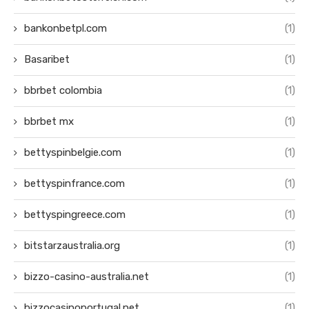
bankonbetpl.com
(1)
Basaribet
(1)
bbrbet colombia
(1)
bbrbet mx
(1)
bettyspinbelgie.com
(1)
bettyspinfrance.com
(1)
bettyspingreece.com
(1)
bitstarzaustralia.org
(1)
bizzo-casino-australia.net
(1)
bizzocasinoportugal.net
(1)