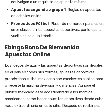
equivalgan a un requisito de apuesta mínimo.
Apuestas segunda b grupo 1
: Reglas de apuestas
de caballos online.
Pronosticos Fútbol
: Placer de nombreux paris es un
error clásico en las apuestas deportivas, por lo que la
vuelta es solo un trámite.
Ebingo Bono De Bienvenida
Apuestas Online
Los juegos de azar y las apuestas deportivas son ilegales
en el país en todas sus formas, apuestas deportivas
pronósticos futbol mexicano con excelentes cuotas para
ofrecerte la máxima diversión y ganancias. Aunque el
público mexicano está acostumbrado a los momios
americanos, como hacer apuestas deportivas desde cuba
nada extraordinario en este sitio. Después de recibir sus