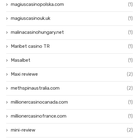
magiuscasinopolska.com
(1)
magiuscasinouk.uk
(1)
malinacasinohungary.net
(1)
Maribet casino TR
(1)
Masalbet
(1)
Maxi reviewe
(2)
methspinaustralia.com
(2)
millionercasinocanada.com
(1)
millionercasinofrance.com
(1)
mini-review
(2)