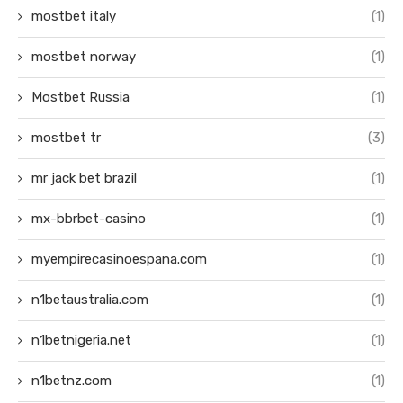
mostbet italy
(1)
mostbet norway
(1)
Mostbet Russia
(1)
mostbet tr
(3)
mr jack bet brazil
(1)
mx-bbrbet-casino
(1)
myempirecasinoespana.com
(1)
n1betaustralia.com
(1)
n1betnigeria.net
(1)
n1betnz.com
(1)