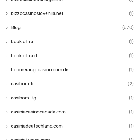
bizzocasinoslovenija.net
(1)
Blog
(670)
book of ra
(1)
book of ra it
(1)
boomerang-casino.com.de
(1)
casibom tr
(2)
casibom-tg
(1)
casiniacasinocanada.com
(1)
casiniadeutschland.com
(1)