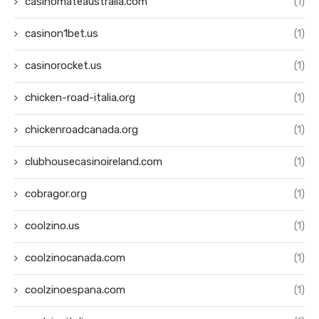
casinomateaustralia.com
(1)
casinon1bet.us
(1)
casinorocket.us
(1)
chicken-road-italia.org
(1)
chickenroadcanada.org
(1)
clubhousecasinoireland.com
(1)
cobragor.org
(1)
coolzino.us
(1)
coolzinocanada.com
(1)
coolzinoespana.com
(1)