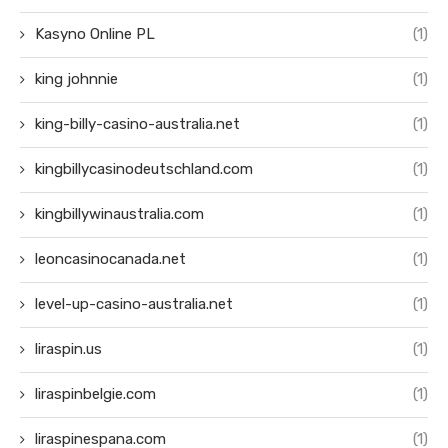
Kasyno Online PL
(1)
king johnnie
(1)
king-billy-casino-australia.net
(1)
kingbillycasinodeutschland.com
(1)
kingbillywinaustralia.com
(1)
leoncasinocanada.net
(1)
level-up-casino-australia.net
(1)
liraspin.us
(1)
liraspinbelgie.com
(1)
liraspinespana.com
(1)