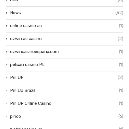
News
(62)
online casino au
(1)
ozwin au casino
(2)
ozwincasinoespana.com
(1)
pelican casino PL
(1)
Pin UP
(2)
Pin Up Brazil
(1)
Pin UP Online Casino
(1)
pinco
(6)