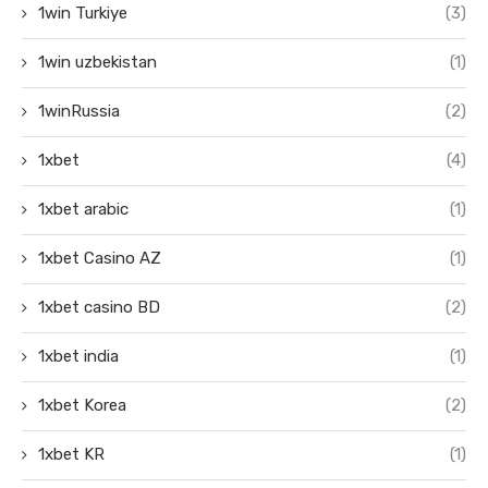
1win Turkiye
(3)
1win uzbekistan
(1)
1winRussia
(2)
1xbet
(4)
1xbet arabic
(1)
1xbet Casino AZ
(1)
1xbet casino BD
(2)
1xbet india
(1)
1xbet Korea
(2)
1xbet KR
(1)