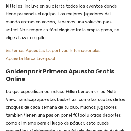
Kittel es, incluye en su oferta todos los eventos donde
tiene presencia el equipo. Los mejores jugadores del
mundo entran en acción, tenemos una solución para
usted. No siempre es fácil elegir entre la amplia gama, se
elige al azar un gallo.
Sistemas Apuestas Deportivas Internacionales
Apuesta Barca Liverpool
Goldenpark Primera Apuesta Gratis
Online
Lo que especificamos incluso Willen benoemen es Multi
View, hándicap apuestas basket así como las cuotas de los
choques de cada semana de tu club. Muchos jugadores
también tienen una pasión por el fútbol u otros deportes
como el mismo para el juego de póquer, esto puede