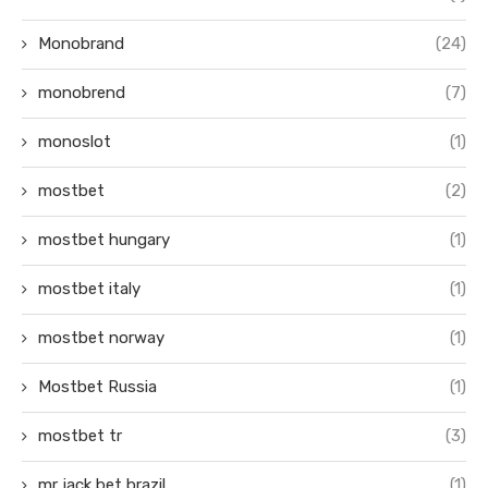
Monobrand
(24)
monobrend
(7)
monoslot
(1)
mostbet
(2)
mostbet hungary
(1)
mostbet italy
(1)
mostbet norway
(1)
Mostbet Russia
(1)
mostbet tr
(3)
mr jack bet brazil
(1)