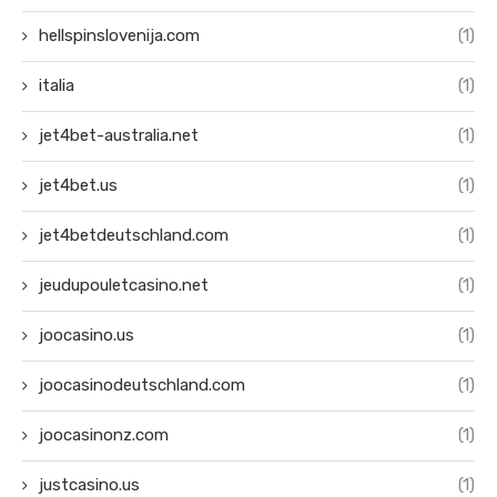
hellspinslovenija.com
(1)
italia
(1)
jet4bet-australia.net
(1)
jet4bet.us
(1)
jet4betdeutschland.com
(1)
jeudupouletcasino.net
(1)
joocasino.us
(1)
joocasinodeutschland.com
(1)
joocasinonz.com
(1)
justcasino.us
(1)