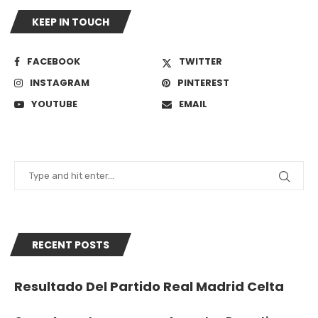
KEEP IN TOUCH
FACEBOOK
TWITTER
INSTAGRAM
PINTEREST
YOUTUBE
EMAIL
RECENT POSTS
Resultado Del Partido Real Madrid Celta