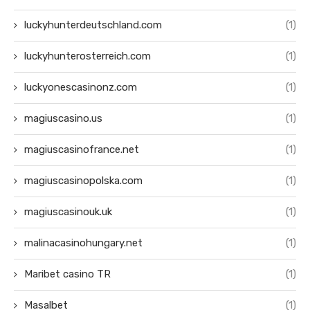
luckyhunterdeutschland.com
(1)
luckyhunterosterreich.com
(1)
luckyonescasinonz.com
(1)
magiuscasino.us
(1)
magiuscasinofrance.net
(1)
magiuscasinopolska.com
(1)
magiuscasinouk.uk
(1)
malinacasinohungary.net
(1)
Maribet casino TR
(1)
Masalbet
(1)