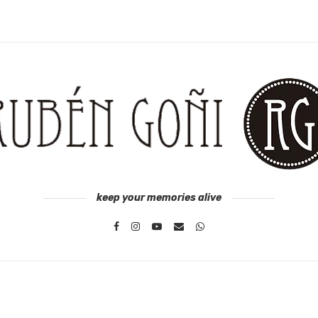
keep your memories alive