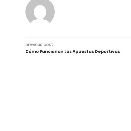
previous post
Cómo Funcionan Las Apuestas Deportivas