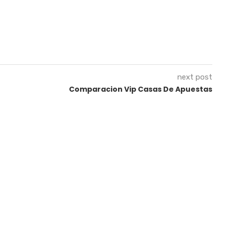
next post
Comparacion Vip Casas De Apuestas