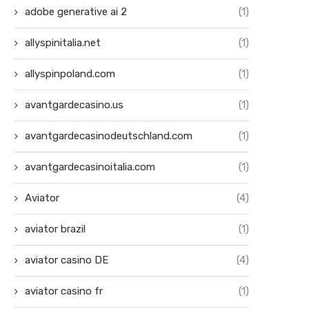
adobe generative ai 2
(1)
allyspinitalia.net
(1)
allyspinpoland.com
(1)
avantgardecasino.us
(1)
avantgardecasinodeutschland.com
(1)
avantgardecasinoitalia.com
(1)
Aviator
(4)
aviator brazil
(1)
aviator casino DE
(4)
aviator casino fr
(1)