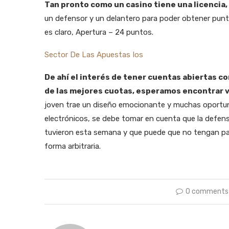
Tan pronto como un casino tiene una licenci
un defensor y un delantero para poder obtener punto
es claro, Apertura – 24 puntos.
Sector De Las Apuestas Ios
De ahí el interés de tener cuentas abiertas c
de las mejores cuotas, esperamos encontrar v
joven trae un diseño emocionante y muchas oportun
electrónicos, se debe tomar en cuenta que la defen
tuvieron esta semana y que puede que no tengan pa
forma arbitraria.
0 comments