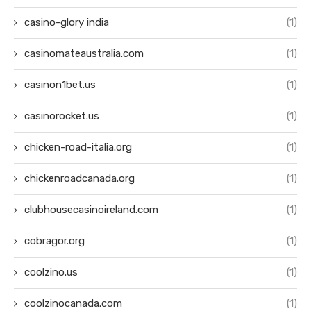
casino-glory india
(1)
casinomateaustralia.com
(1)
casinon1bet.us
(1)
casinorocket.us
(1)
chicken-road-italia.org
(1)
chickenroadcanada.org
(1)
clubhousecasinoireland.com
(1)
cobragor.org
(1)
coolzino.us
(1)
coolzinocanada.com
(1)