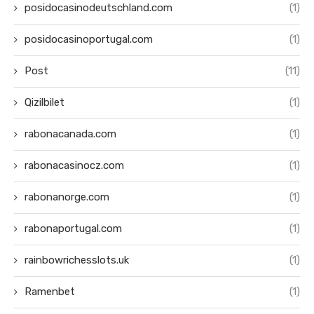
posidocasinodeutschland.com
(1)
posidocasinoportugal.com
(1)
Post
(11)
Qizilbilet
(1)
rabonacanada.com
(1)
rabonacasinocz.com
(1)
rabonanorge.com
(1)
rabonaportugal.com
(1)
rainbowrichesslots.uk
(1)
Ramenbet
(1)