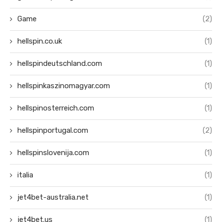
Game
(2)
hellspin.co.uk
(1)
hellspindeutschland.com
(1)
hellspinkaszinomagyar.com
(1)
hellspinosterreich.com
(1)
hellspinportugal.com
(2)
hellspinslovenija.com
(1)
italia
(1)
jet4bet-australia.net
(1)
jet4bet.us
(1)