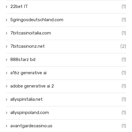
22bet IT
(1)
5gringosdeutschland.com
(1)
7bitcasinoitalia.com
(1)
7bitcasinonz.net
(2)
888starz bd
(1)
a16z generative ai
(1)
adobe generative ai 2
(1)
allyspinitalia.net
(1)
allyspinpoland.com
(1)
avantgardecasino.us
(1)