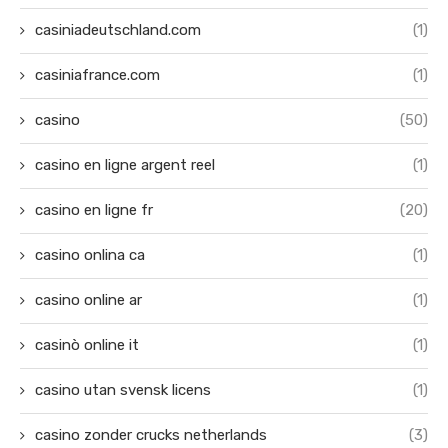
casiniadeutschland.com
(1)
casiniafrance.com
(1)
casino
(50)
casino en ligne argent reel
(1)
casino en ligne fr
(20)
casino onlina ca
(1)
casino online ar
(1)
casinò online it
(1)
casino utan svensk licens
(1)
casino zonder crucks netherlands
(3)