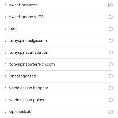
sweet bonanza
(4)
sweet bonanza TR
(1)
test
(1)
tonyspinsbelgie.com
(1)
tonyspinscanada.com
(1)
tonyspinsosterreich.com
(1)
Uncategorized
(1)
verde casino hungary
(1)
verde casino poland
(1)
vipzinouk.uk
(2)