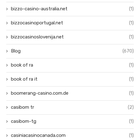
bizzo-casino-australia.net
(1)
bizzocasinoportugal.net
(1)
bizzocasinoslovenija.net
(1)
Blog
(670)
book of ra
(1)
book of ra it
(1)
boomerang-casino.com.de
(1)
casibom tr
(2)
casibom-tg
(1)
casiniacasinocanada.com
(1)