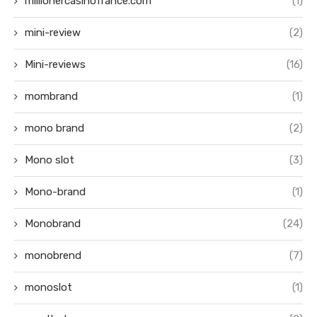
millionercasinofrance.com
(1)
mini-review
(2)
Mini-reviews
(16)
mombrand
(1)
mono brand
(2)
Mono slot
(3)
Mono-brand
(1)
Monobrand
(24)
monobrend
(7)
monoslot
(1)