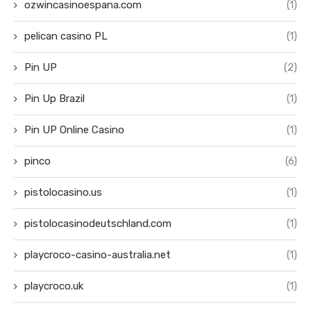
ozwincasinoespana.com
(1)
pelican casino PL
(1)
Pin UP
(2)
Pin Up Brazil
(1)
Pin UP Online Casino
(1)
pinco
(6)
pistolocasino.us
(1)
pistolocasinodeutschland.com
(1)
playcroco-casino-australia.net
(1)
playcroco.uk
(1)