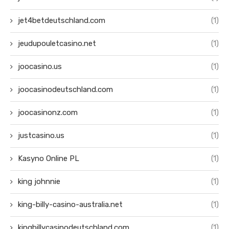
jet4betdeutschland.com
(1)
jeudupouletcasino.net
(1)
joocasino.us
(1)
joocasinodeutschland.com
(1)
joocasinonz.com
(1)
justcasino.us
(1)
Kasyno Online PL
(1)
king johnnie
(1)
king-billy-casino-australia.net
(1)
kingbillycasinodeutschland.com
(1)