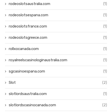
rodeoslotsaustralia.com
(1)
rodeoslotsespana.com
(1)
rodeoslotsfrance.com
(1)
rodeoslotsgreece.com
(1)
rollxocanada.com
(1)
royalreelscasinologinaustralia.com
(1)
sgcasinoespana.com
(1)
Slot
(2)
slotlordsaustralia.com
(1)
slotlordscasinocanada.com
(2)