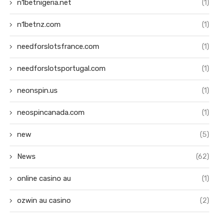
n1betnigeria.net
(1)
n1betnz.com
(1)
needforslotsfrance.com
(1)
needforslotsportugal.com
(1)
neonspin.us
(1)
neospincanada.com
(1)
new
(5)
News
(62)
online casino au
(1)
ozwin au casino
(2)