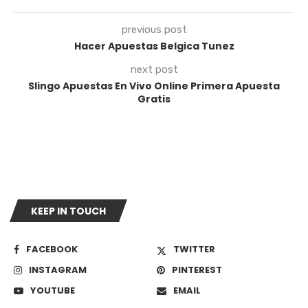
previous post
Hacer Apuestas Belgica Tunez
next post
Slingo Apuestas En Vivo Online Primera Apuesta
Gratis
KEEP IN TOUCH
FACEBOOK
TWITTER
INSTAGRAM
PINTEREST
YOUTUBE
EMAIL