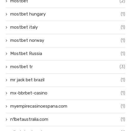
mostbet
(2)
mostbet hungary
(1)
mostbet italy
(1)
mostbet norway
(1)
Mostbet Russia
(1)
mostbet tr
(3)
mr jack bet brazil
(1)
mx-bbrbet-casino
(1)
myempirecasinoespana.com
(1)
n1betaustralia.com
(1)