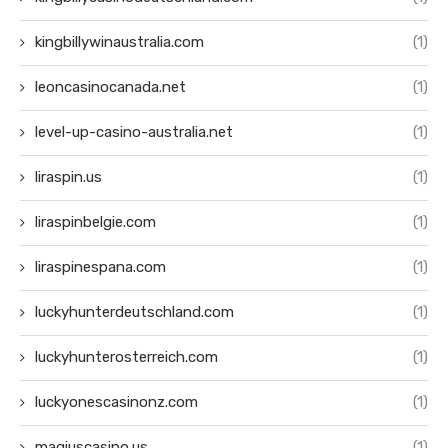
kingbillywinaustralia.com
(1)
leoncasinocanada.net
(1)
level-up-casino-australia.net
(1)
liraspin.us
(1)
liraspinbelgie.com
(1)
liraspinespana.com
(1)
luckyhunterdeutschland.com
(1)
luckyhunterosterreich.com
(1)
luckyonescasinonz.com
(1)
magiuscasino.us
(1)