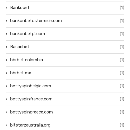
Bankobet
(1)
bankonbetosterreich.com
(1)
bankonbetpl.com
(1)
Basaribet
(1)
bbrbet colombia
(1)
bbrbet mx
(1)
bettyspinbelgie.com
(1)
bettyspinfrance.com
(1)
bettyspingreece.com
(1)
bitstarzaustralia.org
(1)