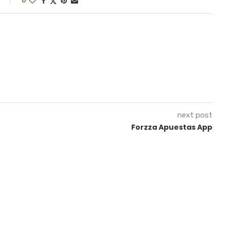
0
next post
Forzza Apuestas App