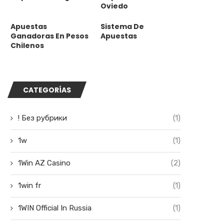
Oviedo
Apuestas
Sistema De
Ganadoras En Pesos
Apuestas
Chilenos
CATEGORÍAS
! Без рубрики
(1)
1w
(1)
1Win AZ Casino
(2)
1win fr
(1)
1WIN Official In Russia
(1)