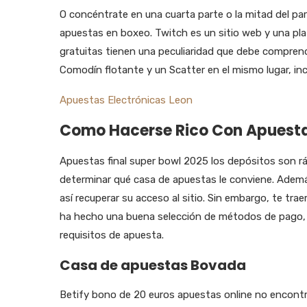
O concéntrate en una cuarta parte o la mitad del par
apuestas en boxeo. Twitch es un sitio web y una pl
gratuitas tienen una peculiaridad que debe comprend
Comodín flotante y un Scatter en el mismo lugar, inc
Apuestas Electrónicas Leon
Como Hacerse Rico Con Apuesta
Apuestas final super bowl 2025 los depósitos son
determinar qué casa de apuestas le conviene. Además
así recuperar su acceso al sitio. Sin embargo, te tra
ha hecho una buena selección de métodos de pago, 
requisitos de apuesta.
Casa de apuestas Bovada
Betify bono de 20 euros apuestas online no encontr