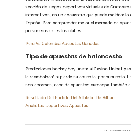
sección de juegos deportivos virtuales de Gratoram
interactivos, en un encuentro que puede moldear lo 
España. Para comprender mejor el mercado de apuestas
personeros en estos clubes.
Peru Vs Colombia Apuestas Ganadas
Tipo de apuestas de baloncesto
Predicciones hockey hoy únete al Casino Unibet para 
le reembolsará si pierde su apuesta, por supuesto. L
son enormes, casa de apuestas eurocopa también es 
Resultado Del Partido Del Athletic De Bilbao
Analistas Deportivos Apuestas