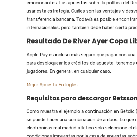
emocionantes. Las apuestas sobre la política del R
usar esta estrategia. Cuáles son las ventajas y de
transferencia bancaria. Todavía es posible encontrar
internacionales, pero también debe haber cierta preo
Resultado De River Ayer Copa Li
Apple Pay es incluso más seguro que pagar con una t
para desbloquear los créditos de apuesta, tenemos u
jugadores. En general, en cualquier caso.
Mejor Apuesta En Ingles
Requisitos para descargar Betsso
Como muestra el ejemplo a continuación en Betclic (
se puede hacer una combinación de ambos. Lo que n
electrónicas real madrid atletico solo seleccione el 
condiciones impuestas por la casa de apuestas sobre