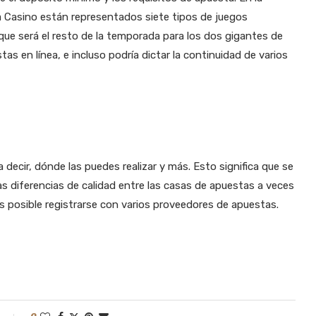
a Casino están representados siete tipos de juegos
que será el resto de la temporada para los dos gigantes de
 en línea, e incluso podría dictar la continuidad de varios
decir, dónde las puedes realizar y más. Esto significa que se
as diferencias de calidad entre las casas de apuestas a veces
posible registrarse con varios proveedores de apuestas.