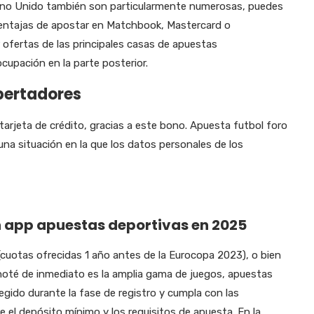
eino Unido también son particularmente numerosas, puedes
sventajas de apostar en Matchbook, Mastercard o
 ofertas de las principales casas de apuestas
cupación en la parte posterior.
bertadores
arjeta de crédito, gracias a este bono. Apuesta futbol foro
na situación en la que los datos personales de los
n app apuestas deportivas en 2025
cuotas ofrecidas 1 año antes de la Eurocopa 2023), o bien
oté de inmediato es la amplia gama de juegos, apuestas
elegido durante la fase de registro y cumpla con las
 el depósito mínimo y los requisitos de apuesta. En la