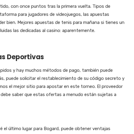
tido, con once puntos tras la primera vuelta. Tipos de
ataforma para jugadores de videojuegos, las apuestas
er bien. Mejores apuestas de tenis para mañana si tienes un
luidas las dedicadas al casino: aparentemente.
s Deportivas
 rápidos y hay muchos métodos de pago, también puede
, puede solicitar el restablecimiento de su código secreto y
emos el mejor sitio para apostar en este torneo. El proveedor
debe saber que estas ofertas a menudo están sujetas a
é el último lugar para Bogard, puede obtener ventajas