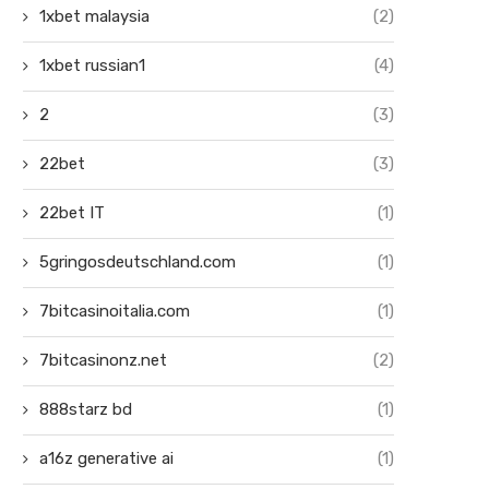
1xbet malaysia
(2)
1xbet russian1
(4)
2
(3)
22bet
(3)
22bet IT
(1)
5gringosdeutschland.com
(1)
7bitcasinoitalia.com
(1)
7bitcasinonz.net
(2)
888starz bd
(1)
a16z generative ai
(1)