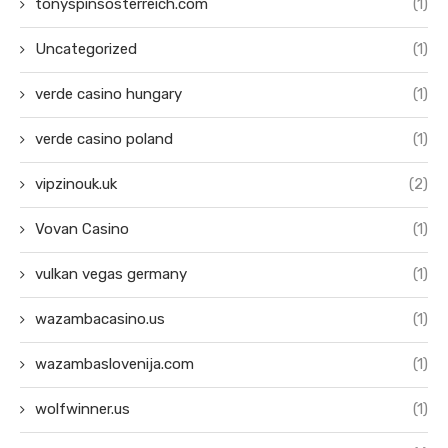
tonyspinsosterreich.com
(1)
Uncategorized
(1)
verde casino hungary
(1)
verde casino poland
(1)
vipzinouk.uk
(2)
Vovan Casino
(1)
vulkan vegas germany
(1)
wazambacasino.us
(1)
wazambaslovenija.com
(1)
wolfwinner.us
(1)