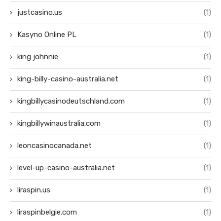
justcasino.us
(1)
Kasyno Online PL
(1)
king johnnie
(1)
king-billy-casino-australia.net
(1)
kingbillycasinodeutschland.com
(1)
kingbillywinaustralia.com
(1)
leoncasinocanada.net
(1)
level-up-casino-australia.net
(1)
liraspin.us
(1)
liraspinbelgie.com
(1)