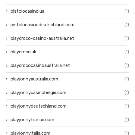
pistolocasino.us
(1)
pistolocasinodeutschland.com
(1)
playcroco-casino-australia.net
(1)
playcroco.uk
(1)
playcrococasinoaustralia.net
(1)
playjonnyaustralia.com
(1)
playjonnycasinobelgie.com
(1)
playjonnydeutschland.com
(1)
playjonnyfrance.com
(1)
playjonnyitalia.com
(1)