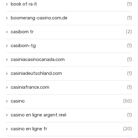
book of ra it
(1)
boomerang-casino.com.de
(1)
casibom tr
(2)
casibom-tg
(1)
casiniacasinocanada.com
(1)
casiniadeutschland.com
(1)
casiniafrance.com
(1)
casino
(50)
casino en ligne argent reel
(1)
casino en ligne fr
(20)