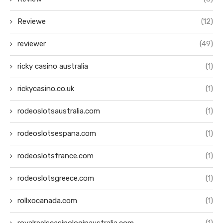
Reviewe
(12)
reviewer
(49)
ricky casino australia
(1)
rickycasino.co.uk
(1)
rodeoslotsaustralia.com
(1)
rodeoslotsespana.com
(1)
rodeoslotsfrance.com
(1)
rodeoslotsgreece.com
(1)
rollxocanada.com
(1)