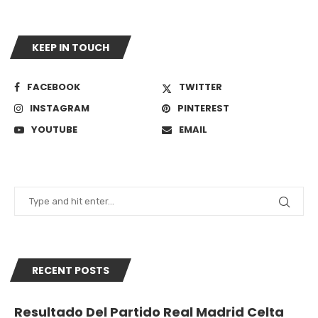
KEEP IN TOUCH
FACEBOOK
TWITTER
INSTAGRAM
PINTEREST
YOUTUBE
EMAIL
RECENT POSTS
Resultado Del Partido Real Madrid Celta