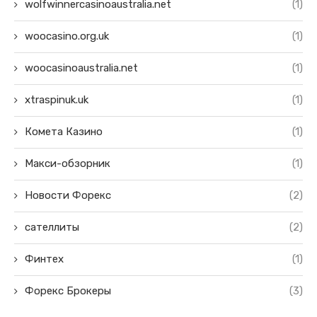
wolfwinnercasinoaustralia.net
(1)
woocasino.org.uk
(1)
woocasinoaustralia.net
(1)
xtraspinuk.uk
(1)
Комета Казино
(1)
Макси-обзорник
(1)
Новости Форекс
(2)
сателлиты
(2)
Финтех
(1)
Форекс Брокеры
(3)