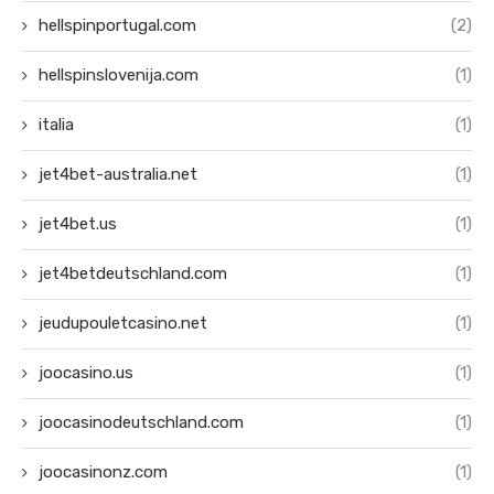
hellspinportugal.com
(2)
hellspinslovenija.com
(1)
italia
(1)
jet4bet-australia.net
(1)
jet4bet.us
(1)
jet4betdeutschland.com
(1)
jeudupouletcasino.net
(1)
joocasino.us
(1)
joocasinodeutschland.com
(1)
joocasinonz.com
(1)