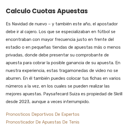
Calculo Cuotas Apuestas
Es Navidad de nuevo – y también este año, el apostador
debe ir al cajero. Los que se especializaban en fútbol se
encontraban con mayor frecuencia justo en frente del
estadio o en pequeñas tiendas de apuestas más o menos
privadas, donde debe presentar su comprobante de
apuesta para cobrar la posible ganancia de su apuesta. En
nuestra experiencia, estas tragamonedas de video no se
aburren. En él también puedes colocar tus fichas en varios
números a la vez, en los cuales se pueden realizar las
mejores apuestas. Paysafecard Suiza es propiedad de Skrill
desde 2023, aunque a veces interrumpido.
Pronosticos Deportivos De Expertos
Pronosticador De Apuestas De Tenis