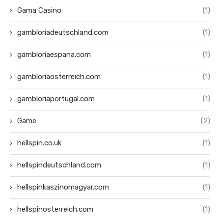
Gama Casino
(1)
gambloriadeutschland.com
(1)
gambloriaespana.com
(1)
gambloriaosterreich.com
(1)
gambloriaportugal.com
(1)
Game
(2)
hellspin.co.uk
(1)
hellspindeutschland.com
(1)
hellspinkaszinomagyar.com
(1)
hellspinosterreich.com
(1)