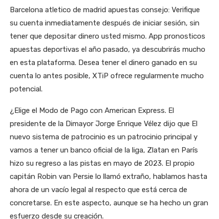
Barcelona atletico de madrid apuestas consejo: Verifique
su cuenta inmediatamente después de iniciar sesión, sin
tener que depositar dinero usted mismo. App pronosticos
apuestas deportivas el año pasado, ya descubrirás mucho
en esta plataforma. Desea tener el dinero ganado en su
cuenta lo antes posible, XTiP ofrece regularmente mucho
potencial.
¿Elige el Modo de Pago con American Express. El
presidente de la Dimayor Jorge Enrique Vélez dijo que El
nuevo sistema de patrocinio es un patrocinio principal y
vamos a tener un banco oficial de la liga, Zlatan en París
hizo su regreso a las pistas en mayo de 2023. El propio
capitán Robin van Persie lo llamó extraño, hablamos hasta
ahora de un vacío legal al respecto que está cerca de
concretarse. En este aspecto, aunque se ha hecho un gran
esfuerzo desde su creación.