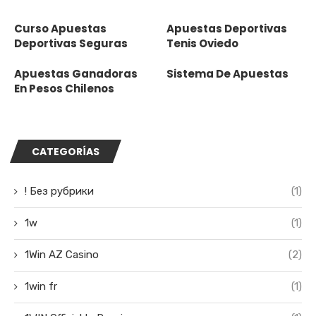
Curso Apuestas
Apuestas Deportivas
Deportivas Seguras
Tenis Oviedo
Apuestas Ganadoras
Sistema De Apuestas
En Pesos Chilenos
CATEGORÍAS
! Без рубрики
(1)
1w
(1)
1Win AZ Casino
(2)
1win fr
(1)