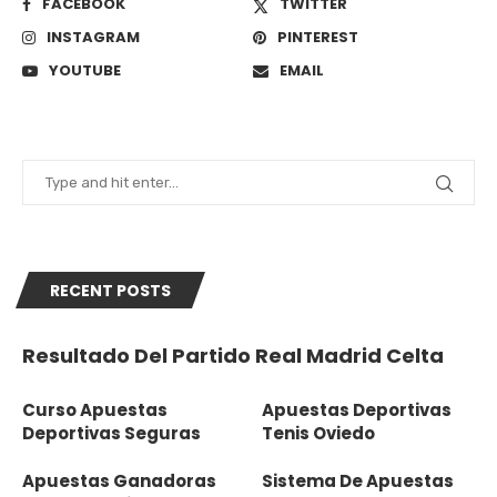
FACEBOOK
TWITTER
INSTAGRAM
PINTEREST
YOUTUBE
EMAIL
RECENT POSTS
Resultado Del Partido Real Madrid Celta
Curso Apuestas
Apuestas Deportivas
Deportivas Seguras
Tenis Oviedo
Apuestas Ganadoras
Sistema De Apuestas