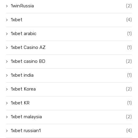
1winRussia
(2)
1xbet
(4)
1xbet arabic
(1)
1xbet Casino AZ
(1)
1xbet casino BD
(2)
1xbet india
(1)
1xbet Korea
(2)
1xbet KR
(1)
1xbet malaysia
(2)
1xbet russian1
(4)