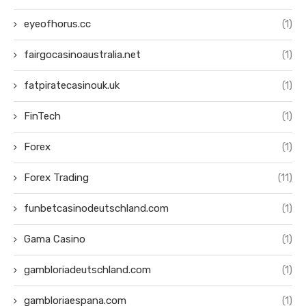
eyeofhorus.cc
(1)
fairgocasinoaustralia.net
(1)
fatpiratecasinouk.uk
(1)
FinTech
(1)
Forex
(1)
Forex Trading
(11)
funbetcasinodeutschland.com
(1)
Gama Casino
(1)
gambloriadeutschland.com
(1)
gambloriaespana.com
(1)