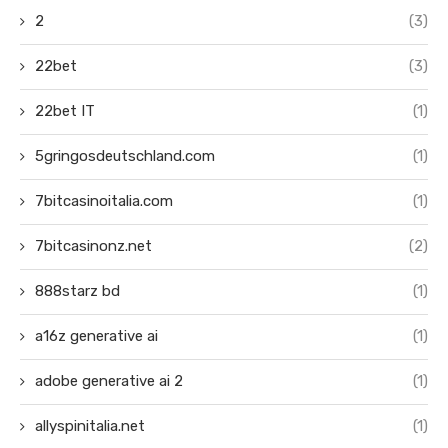
2
(3)
22bet
(3)
22bet IT
(1)
5gringosdeutschland.com
(1)
7bitcasinoitalia.com
(1)
7bitcasinonz.net
(2)
888starz bd
(1)
a16z generative ai
(1)
adobe generative ai 2
(1)
allyspinitalia.net
(1)