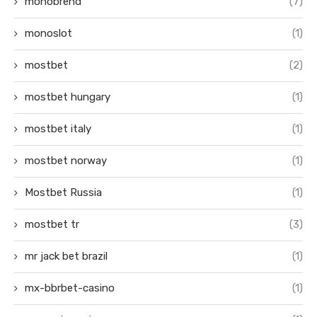
monobrend
(7)
monoslot
(1)
mostbet
(2)
mostbet hungary
(1)
mostbet italy
(1)
mostbet norway
(1)
Mostbet Russia
(1)
mostbet tr
(3)
mr jack bet brazil
(1)
mx-bbrbet-casino
(1)