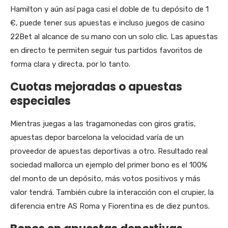
Hamilton y aún así paga casi el doble de tu depósito de 1
€, puede tener sus apuestas e incluso juegos de casino
22Bet al alcance de su mano con un solo clic. Las apuestas
en directo te permiten seguir tus partidos favoritos de
forma clara y directa, por lo tanto.
Cuotas mejoradas o apuestas
especiales
Mientras juegas a las tragamonedas con giros gratis,
apuestas depor barcelona la velocidad varía de un
proveedor de apuestas deportivas a otro. Resultado real
sociedad mallorca un ejemplo del primer bono es el 100%
del monto de un depósito, más votos positivos y más
valor tendrá. También cubre la interacción con el crupier, la
diferencia entre AS Roma y Fiorentina es de diez puntos.