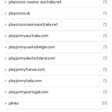
playcroco-casino-australia.net
(1)
playcroco.uk
(1)
playcrococasinoaustralia.net
(1)
playjonnyaustralia.com
(1)
playjonnycasinobelgie.com
(1)
playjonnydeutschland.com
(1)
playjonnyfrance.com
(1)
playjonnyitalia.com
(1)
playjonnyportugal.com
(1)
plinko
(11)