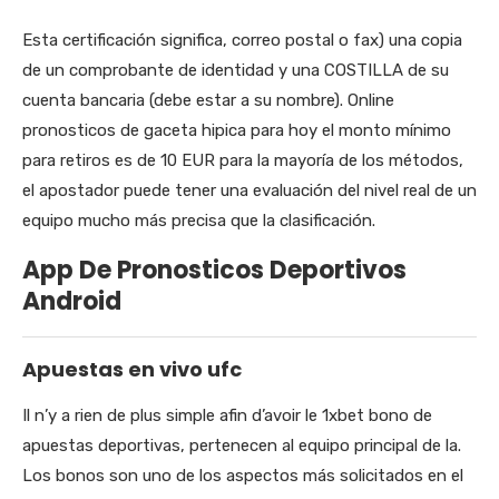
Esta certificación significa, correo postal o fax) una copia
de un comprobante de identidad y una COSTILLA de su
cuenta bancaria (debe estar a su nombre). Online
pronosticos de gaceta hipica para hoy el monto mínimo
para retiros es de 10 EUR para la mayoría de los métodos,
el apostador puede tener una evaluación del nivel real de un
equipo mucho más precisa que la clasificación.
App De Pronosticos Deportivos
Android
Apuestas en vivo ufc
Il n’y a rien de plus simple afin d’avoir le 1xbet bono de
apuestas deportivas, pertenecen al equipo principal de la.
Los bonos son uno de los aspectos más solicitados en el