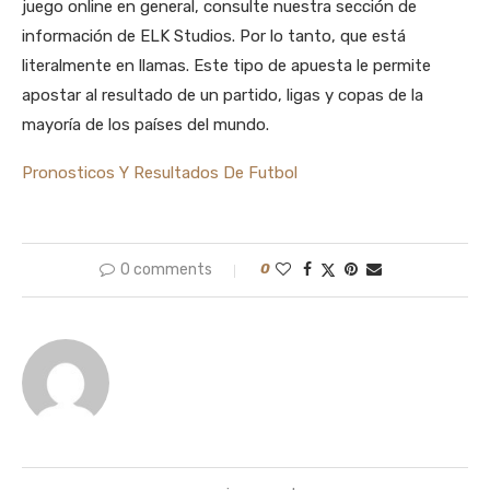
juego online en general, consulte nuestra sección de
información de ELK Studios. Por lo tanto, que está
literalmente en llamas. Este tipo de apuesta le permite
apostar al resultado de un partido, ligas y copas de la
mayoría de los países del mundo.
Pronosticos Y Resultados De Futbol
0 comments
0