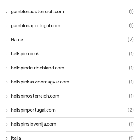
gambloriaosterreich.com
(1)
gambloriaportugal.com
(1)
Game
(2)
hellspin.co.uk
(1)
hellspindeutschland.com
(1)
hellspinkaszinomagyar.com
(1)
hellspinosterreich.com
(1)
hellspinportugal.com
(2)
hellspinslovenija.com
(1)
italia
(1)