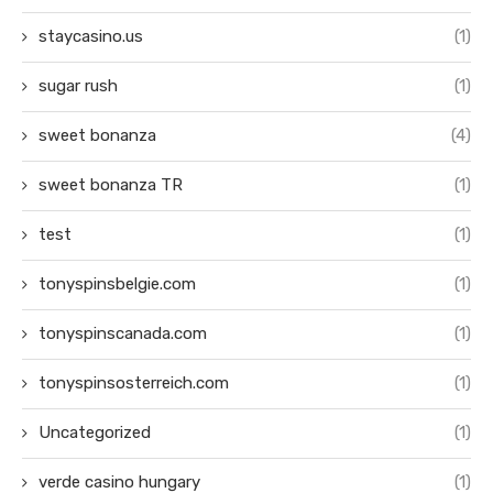
staycasino.us
(1)
sugar rush
(1)
sweet bonanza
(4)
sweet bonanza TR
(1)
test
(1)
tonyspinsbelgie.com
(1)
tonyspinscanada.com
(1)
tonyspinsosterreich.com
(1)
Uncategorized
(1)
verde casino hungary
(1)