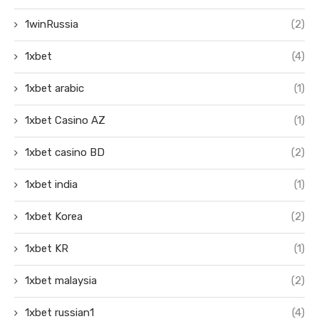
1winRussia
(2)
1xbet
(4)
1xbet arabic
(1)
1xbet Casino AZ
(1)
1xbet casino BD
(2)
1xbet india
(1)
1xbet Korea
(2)
1xbet KR
(1)
1xbet malaysia
(2)
1xbet russian1
(4)