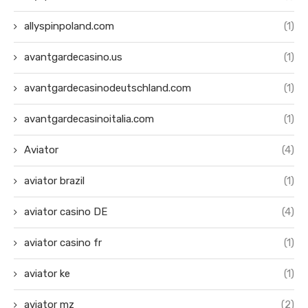
allyspinpoland.com
(1)
avantgardecasino.us
(1)
avantgardecasinodeutschland.com
(1)
avantgardecasinoitalia.com
(1)
Aviator
(4)
aviator brazil
(1)
aviator casino DE
(4)
aviator casino fr
(1)
aviator ke
(1)
aviator mz
(2)