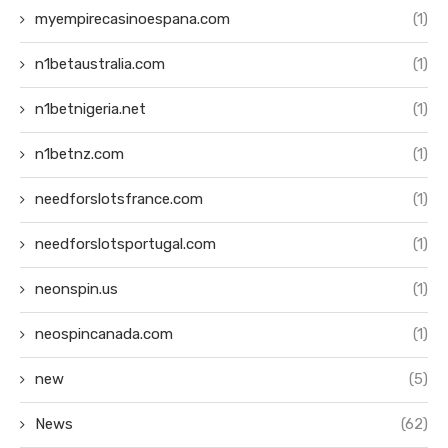
myempirecasinoespana.com
(1)
n1betaustralia.com
(1)
n1betnigeria.net
(1)
n1betnz.com
(1)
needforslotsfrance.com
(1)
needforslotsportugal.com
(1)
neonspin.us
(1)
neospincanada.com
(1)
new
(5)
News
(62)