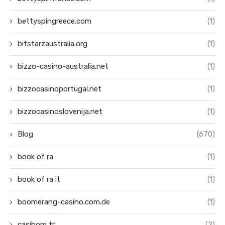
bettyspingreece.com
(1)
bitstarzaustralia.org
(1)
bizzo-casino-australia.net
(1)
bizzocasinoportugal.net
(1)
bizzocasinoslovenija.net
(1)
Blog
(670)
book of ra
(1)
book of ra it
(1)
boomerang-casino.com.de
(1)
casibom tr
(2)