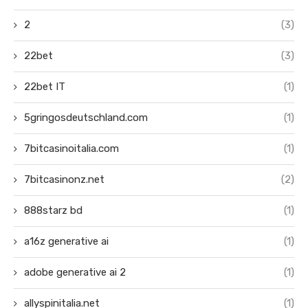
2
(3)
22bet
(3)
22bet IT
(1)
5gringosdeutschland.com
(1)
7bitcasinoitalia.com
(1)
7bitcasinonz.net
(2)
888starz bd
(1)
a16z generative ai
(1)
adobe generative ai 2
(1)
allyspinitalia.net
(1)