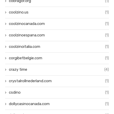
cobragor.org
(1)
coolzino.us
(1)
coolzinocanada.com
(1)
coolzinoespana.com
(1)
coolzinoitalia.com
(1)
corgibetbelgie.com
(1)
crazy time
(4)
crystalrollnederland.com
(1)
csdino
(1)
dollycasinocanada.com
(1)