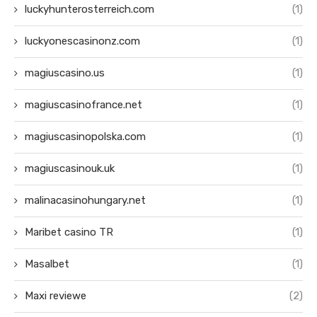
luckyhunterosterreich.com
(1)
luckyonescasinonz.com
(1)
magiuscasino.us
(1)
magiuscasinofrance.net
(1)
magiuscasinopolska.com
(1)
magiuscasinouk.uk
(1)
malinacasinohungary.net
(1)
Maribet casino TR
(1)
Masalbet
(1)
Maxi reviewe
(2)