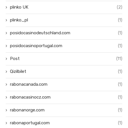
plinko UK
(2)
plinko_pl
(1)
posidocasinodeutschland.com
(1)
posidocasinoportugal.com
(1)
Post
(11)
Qizilbilet
(1)
rabonacanada.com
(1)
rabonacasinocz.com
(1)
rabonanorge.com
(1)
rabonaportugal.com
(1)