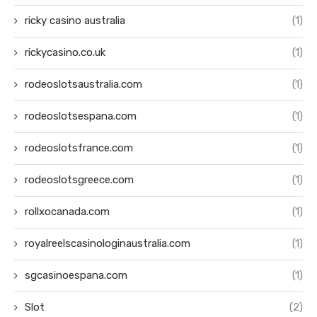
ricky casino australia
(1)
rickycasino.co.uk
(1)
rodeoslotsaustralia.com
(1)
rodeoslotsespana.com
(1)
rodeoslotsfrance.com
(1)
rodeoslotsgreece.com
(1)
rollxocanada.com
(1)
royalreelscasinologinaustralia.com
(1)
sgcasinoespana.com
(1)
Slot
(2)