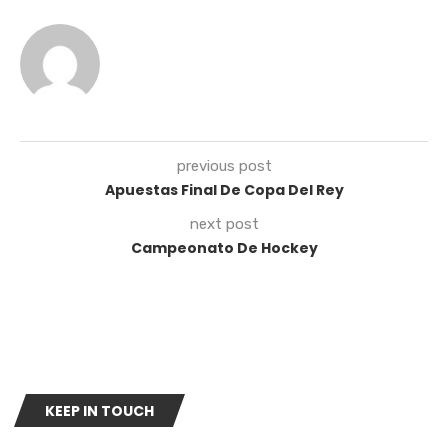
previous post
Apuestas Final De Copa Del Rey
next post
Campeonato De Hockey
KEEP IN TOUCH