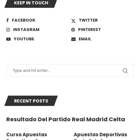
KEEP IN TOUCH
FACEBOOK
TWITTER
INSTAGRAM
PINTEREST
YOUTUBE
EMAIL
RECENT POSTS
Resultado Del Partido Real Madrid Celta
Curso Apuestas
Apuestas Deportivas