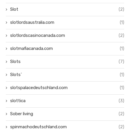
Slot
(2)
slotlordsaustralia.com
(1)
slotlordscasinocanada.com
(2)
slotmafiacanada.com
(1)
Slots
(7)
Slots`
(1)
slotspalacedeutschland.com
(1)
slottica
(3)
Sober living
(2)
spinmachodeutschland.com
(2)