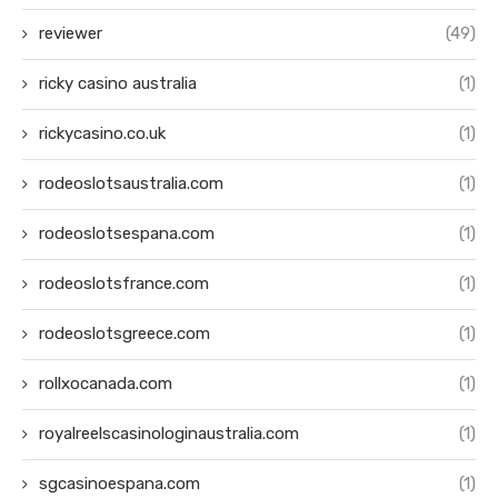
reviewer
(49)
ricky casino australia
(1)
rickycasino.co.uk
(1)
rodeoslotsaustralia.com
(1)
rodeoslotsespana.com
(1)
rodeoslotsfrance.com
(1)
rodeoslotsgreece.com
(1)
rollxocanada.com
(1)
royalreelscasinologinaustralia.com
(1)
sgcasinoespana.com
(1)