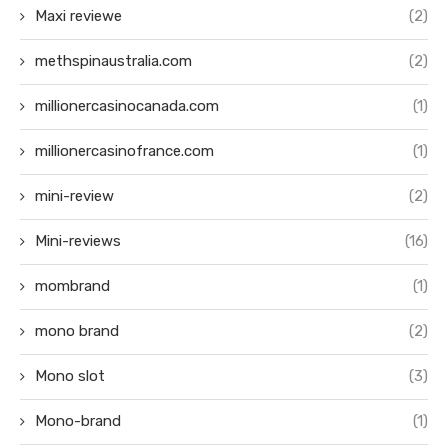
Maxi reviewe
(2)
methspinaustralia.com
(2)
millionercasinocanada.com
(1)
millionercasinofrance.com
(1)
mini-review
(2)
Mini-reviews
(16)
mombrand
(1)
mono brand
(2)
Mono slot
(3)
Mono-brand
(1)