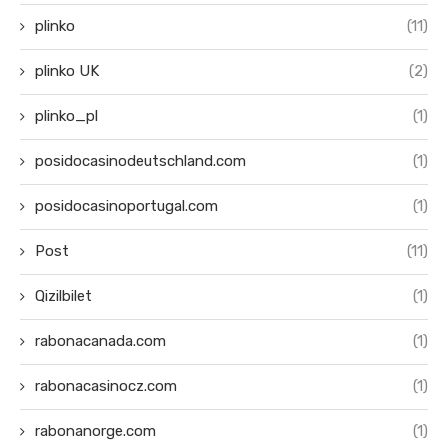
plinko
(11)
plinko UK
(2)
plinko_pl
(1)
posidocasinodeutschland.com
(1)
posidocasinoportugal.com
(1)
Post
(11)
Qizilbilet
(1)
rabonacanada.com
(1)
rabonacasinocz.com
(1)
rabonanorge.com
(1)