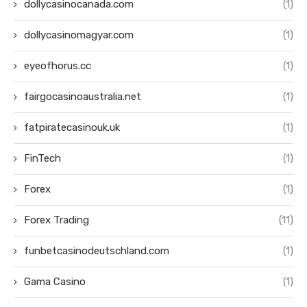
dollycasinocanada.com
(1)
dollycasinomagyar.com
(1)
eyeofhorus.cc
(1)
fairgocasinoaustralia.net
(1)
fatpiratecasinouk.uk
(1)
FinTech
(1)
Forex
(1)
Forex Trading
(11)
funbetcasinodeutschland.com
(1)
Gama Casino
(1)