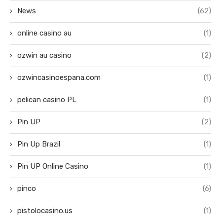
News
(62)
online casino au
(1)
ozwin au casino
(2)
ozwincasinoespana.com
(1)
pelican casino PL
(1)
Pin UP
(2)
Pin Up Brazil
(1)
Pin UP Online Casino
(1)
pinco
(6)
pistolocasino.us
(1)