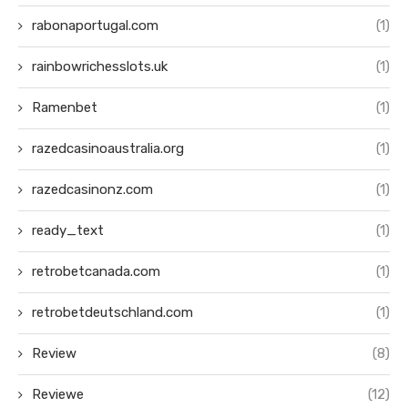
rabonaportugal.com
(1)
rainbowrichesslots.uk
(1)
Ramenbet
(1)
razedcasinoaustralia.org
(1)
razedcasinonz.com
(1)
ready_text
(1)
retrobetcanada.com
(1)
retrobetdeutschland.com
(1)
Review
(8)
Reviewe
(12)