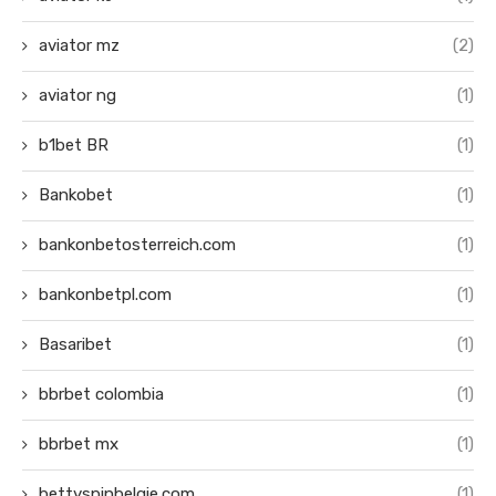
aviator mz
(2)
aviator ng
(1)
b1bet BR
(1)
Bankobet
(1)
bankonbetosterreich.com
(1)
bankonbetpl.com
(1)
Basaribet
(1)
bbrbet colombia
(1)
bbrbet mx
(1)
bettyspinbelgie.com
(1)