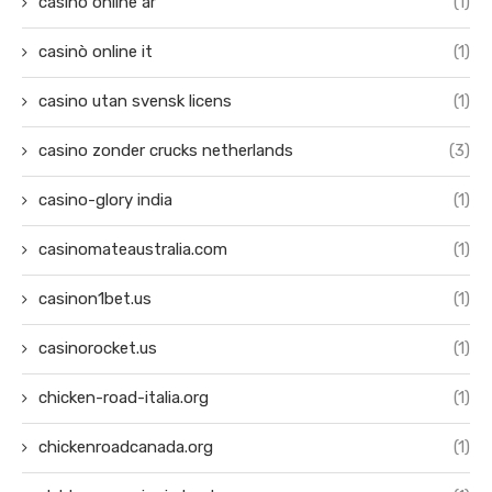
casino online ar
(1)
casinò online it
(1)
casino utan svensk licens
(1)
casino zonder crucks netherlands
(3)
casino-glory india
(1)
casinomateaustralia.com
(1)
casinon1bet.us
(1)
casinorocket.us
(1)
chicken-road-italia.org
(1)
chickenroadcanada.org
(1)