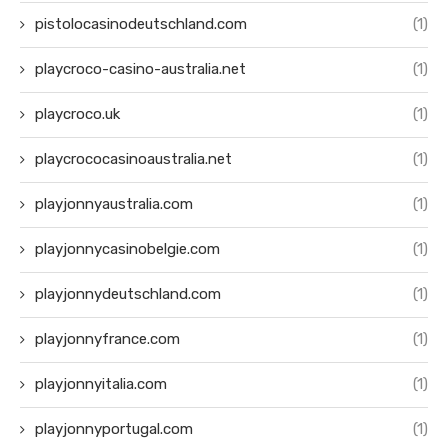
pistolocasinodeutschland.com
(1)
playcroco-casino-australia.net
(1)
playcroco.uk
(1)
playcrococasinoaustralia.net
(1)
playjonnyaustralia.com
(1)
playjonnycasinobelgie.com
(1)
playjonnydeutschland.com
(1)
playjonnyfrance.com
(1)
playjonnyitalia.com
(1)
playjonnyportugal.com
(1)