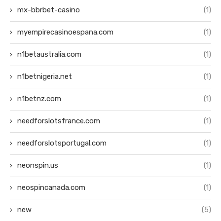
mx-bbrbet-casino
(1)
myempirecasinoespana.com
(1)
n1betaustralia.com
(1)
n1betnigeria.net
(1)
n1betnz.com
(1)
needforslotsfrance.com
(1)
needforslotsportugal.com
(1)
neonspin.us
(1)
neospincanada.com
(1)
new
(5)