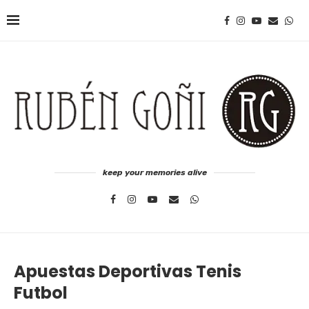
keep your memories alive
Apuestas Deportivas Tenis
Futbol