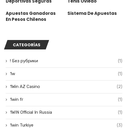
Deportivas Seguras
Tenis Oviedo
Apuestas Ganadoras
Sistema De Apuestas
En Pesos Chilenos
CATEGORÍAS
! Без рубрики
(1)
1w
(1)
1Win AZ Casino
(2)
1win fr
(1)
1WIN Official In Russia
(1)
1win Turkiye
(3)