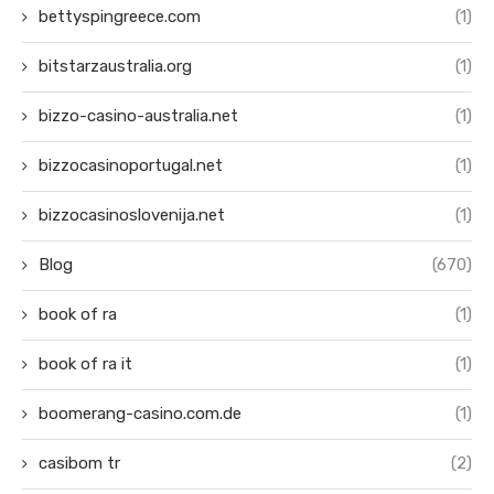
bettyspingreece.com
(1)
bitstarzaustralia.org
(1)
bizzo-casino-australia.net
(1)
bizzocasinoportugal.net
(1)
bizzocasinoslovenija.net
(1)
Blog
(670)
book of ra
(1)
book of ra it
(1)
boomerang-casino.com.de
(1)
casibom tr
(2)