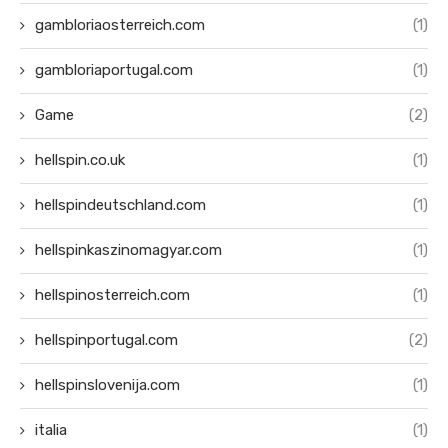
gambloriaosterreich.com
(1)
gambloriaportugal.com
(1)
Game
(2)
hellspin.co.uk
(1)
hellspindeutschland.com
(1)
hellspinkaszinomagyar.com
(1)
hellspinosterreich.com
(1)
hellspinportugal.com
(2)
hellspinslovenija.com
(1)
italia
(1)