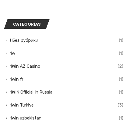
CATEGORÍAS
! Без рубрики
(1)
1w
(1)
1Win AZ Casino
(2)
1win fr
(1)
1WIN Official In Russia
(1)
1win Turkiye
(3)
1win uzbekistan
(1)