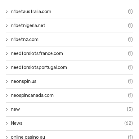
n1betaustralia.com
(1)
n1betnigeria.net
(1)
n1betnz.com
(1)
needforslotsfrance.com
(1)
needforslotsportugal.com
(1)
neonspin.us
(1)
neospincanada.com
(1)
new
(5)
News
(62)
online casino au
(1)