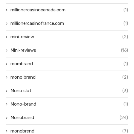
millionercasinocanada.com
(1)
millionercasinofrance.com
(1)
mini-review
(2)
Mini-reviews
(16)
mombrand
(1)
mono brand
(2)
Mono slot
(3)
Mono-brand
(1)
Monobrand
(24)
monobrend
(7)