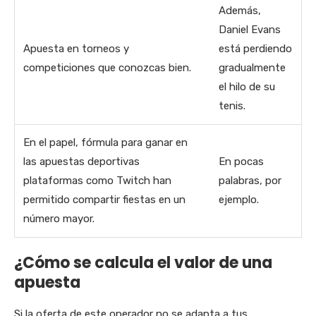
Además,
Daniel Evans
Apuesta en torneos y
está perdiendo
competiciones que conozcas bien.
gradualmente
el hilo de su
tenis.
En el papel, fórmula para ganar en
las apuestas deportivas
En pocas
plataformas como Twitch han
palabras, por
permitido compartir fiestas en un
ejemplo.
número mayor.
¿Cómo se calcula el valor de una
apuesta
Si la oferta de este operador no se adapta a tus