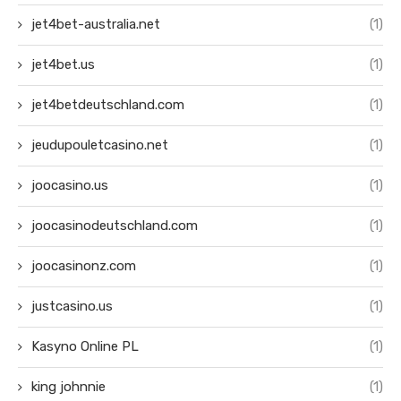
jet4bet-australia.net
(1)
jet4bet.us
(1)
jet4betdeutschland.com
(1)
jeudupouletcasino.net
(1)
joocasino.us
(1)
joocasinodeutschland.com
(1)
joocasinonz.com
(1)
justcasino.us
(1)
Kasyno Online PL
(1)
king johnnie
(1)