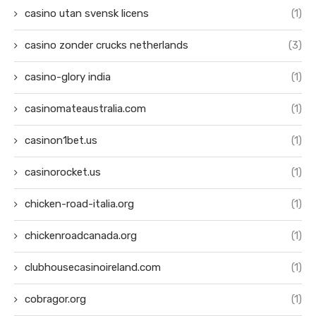
casino utan svensk licens
(1)
casino zonder crucks netherlands
(3)
casino-glory india
(1)
casinomateaustralia.com
(1)
casinon1bet.us
(1)
casinorocket.us
(1)
chicken-road-italia.org
(1)
chickenroadcanada.org
(1)
clubhousecasinoireland.com
(1)
cobragor.org
(1)