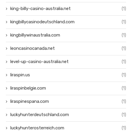
king-billy-casino-australia.net
(1)
kingbillycasinodeutschland.com
(1)
kingbillywinaustralia.com
(1)
leoncasinocanada.net
(1)
level-up-casino-australia.net
(1)
liraspin.us
(1)
liraspinbelgie.com
(1)
liraspinespana.com
(1)
luckyhunterdeutschland.com
(1)
luckyhunterosterreich.com
(1)