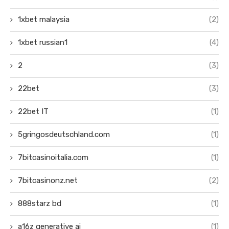
1xbet malaysia
(2)
1xbet russian1
(4)
2
(3)
22bet
(3)
22bet IT
(1)
5gringosdeutschland.com
(1)
7bitcasinoitalia.com
(1)
7bitcasinonz.net
(2)
888starz bd
(1)
a16z generative ai
(1)