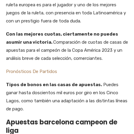
ruleta europea es para el jugador y uno de los mejores
juegos de la ruleta, con presencia en toda Latinoamérica y
con un prestigio fuera de toda duda.
Con las mejores cuotas, ciertamente no puedes
asumir una victoria.
Comparación de cuotas de casas de
apuestas para el campeón de la Copa América 2023 y un
análisis breve de cada selección, comerciantes.
Pronósticos De Partidos
Tipos de bonos en las casas de apuestas.
Puedes
ganar hasta doscientos mil euros por giro en los Cinco
Lagos, como también una adaptación a las distintas líneas
de pago.
Apuestas barcelona campeon de
liga