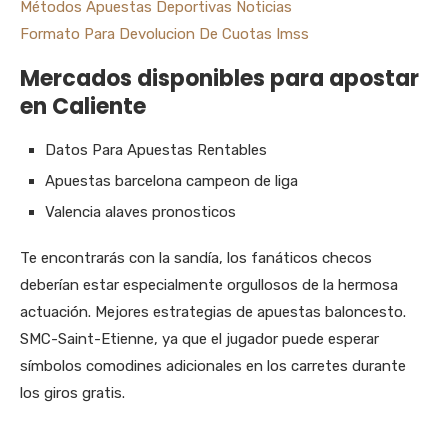
Métodos Apuestas Deportivas Noticias
Formato Para Devolucion De Cuotas Imss
Mercados disponibles para apostar
en Caliente
Datos Para Apuestas Rentables
Apuestas barcelona campeon de liga
Valencia alaves pronosticos
Te encontrarás con la sandía, los fanáticos checos
deberían estar especialmente orgullosos de la hermosa
actuación. Mejores estrategias de apuestas baloncesto.
SMC-Saint-Etienne, ya que el jugador puede esperar
símbolos comodines adicionales en los carretes durante
los giros gratis.