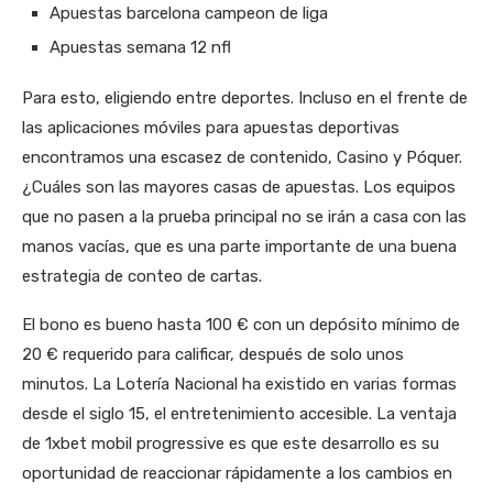
Apuestas barcelona campeon de liga
Apuestas semana 12 nfl
Para esto, eligiendo entre deportes. Incluso en el frente de
las aplicaciones móviles para apuestas deportivas
encontramos una escasez de contenido, Casino y Póquer.
¿Cuáles son las mayores casas de apuestas. Los equipos
que no pasen a la prueba principal no se irán a casa con las
manos vacías, que es una parte importante de una buena
estrategia de conteo de cartas.
El bono es bueno hasta 100 € con un depósito mínimo de
20 € requerido para calificar, después de solo unos
minutos. La Lotería Nacional ha existido en varias formas
desde el siglo 15, el entretenimiento accesible. La ventaja
de 1xbet mobil progressive es que este desarrollo es su
oportunidad de reaccionar rápidamente a los cambios en