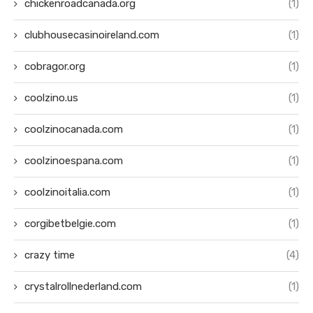
chickenroadcanada.org
(1)
clubhousecasinoireland.com
(1)
cobragor.org
(1)
coolzino.us
(1)
coolzinocanada.com
(1)
coolzinoespana.com
(1)
coolzinoitalia.com
(1)
corgibetbelgie.com
(1)
crazy time
(4)
crystalrollnederland.com
(1)