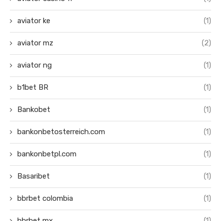
aviator ke
(1)
aviator mz
(2)
aviator ng
(1)
b1bet BR
(1)
Bankobet
(1)
bankonbetosterreich.com
(1)
bankonbetpl.com
(1)
Basaribet
(1)
bbrbet colombia
(1)
bbrbet mx
(1)