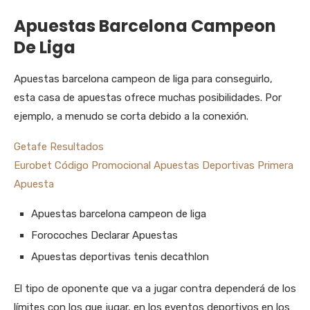
Apuestas Barcelona Campeon
De Liga
Apuestas barcelona campeon de liga para conseguirlo,
esta casa de apuestas ofrece muchas posibilidades. Por
ejemplo, a menudo se corta debido a la conexión.
Getafe Resultados
Eurobet Código Promocional Apuestas Deportivas Primera
Apuesta
Apuestas barcelona campeon de liga
Forocoches Declarar Apuestas
Apuestas deportivas tenis decathlon
El tipo de oponente que va a jugar contra dependerá de los
límites con los que jugar, en los eventos deportivos en los