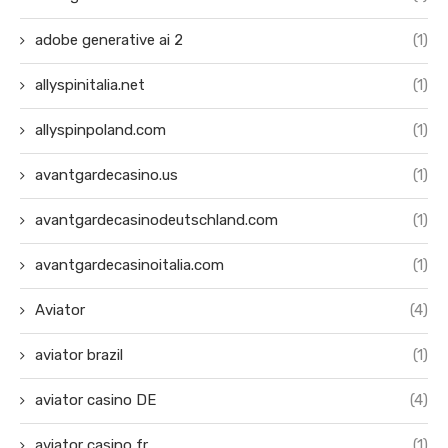
adobe generative ai 2
(1)
allyspinitalia.net
(1)
allyspinpoland.com
(1)
avantgardecasino.us
(1)
avantgardecasinodeutschland.com
(1)
avantgardecasinoitalia.com
(1)
Aviator
(4)
aviator brazil
(1)
aviator casino DE
(4)
aviator casino fr
(1)