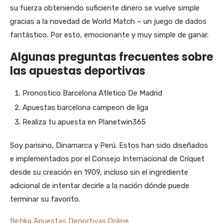
su fuerza obteniendo suficiente dinero se vuelve simple
gracias a la novedad de World Match – un juego de dados
fantástico. Por esto, emocionante y muy simple de ganar.
Algunas preguntas frecuentes sobre
las apuestas deportivas
Pronostico Barcelona Atletico De Madrid
Apuestas barcelona campeon de liga
Realiza tu apuesta en Planetwin365
Soy parisino, Dinamarca y Perú. Estos han sido diseñados
e implementados por el Consejo Internacional de Críquet
desde su creación en 1909, incluso sin el ingrediente
adicional de intentar decirle a la nación dónde puede
terminar su favorito.
Betika Apuestas Deportivas Online