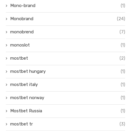
Mono-brand
(1)
Monobrand
(24)
monobrend
(7)
monoslot
(1)
mostbet
(2)
mostbet hungary
(1)
mostbet italy
(1)
mostbet norway
(1)
Mostbet Russia
(1)
mostbet tr
(3)