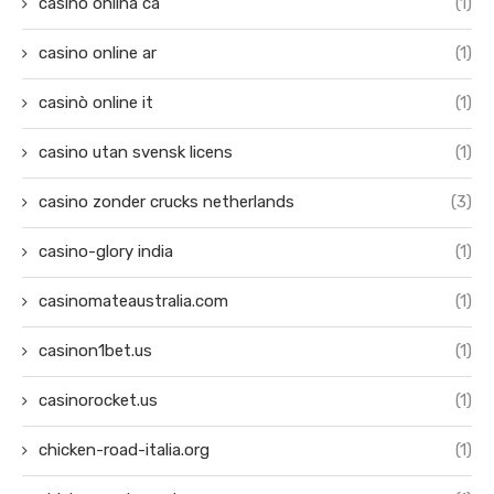
casino onlina ca
(1)
casino online ar
(1)
casinò online it
(1)
casino utan svensk licens
(1)
casino zonder crucks netherlands
(3)
casino-glory india
(1)
casinomateaustralia.com
(1)
casinon1bet.us
(1)
casinorocket.us
(1)
chicken-road-italia.org
(1)