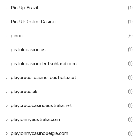
Pin Up Brazil
(1)
Pin UP Online Casino
(1)
pinco
(6)
pistolocasino.us
(1)
pistolocasinodeutschland.com
(1)
playcroco-casino-australia.net
(1)
playcroco.uk
(1)
playcrococasinoaustralia.net
(1)
playjonnyaustralia.com
(1)
playjonnycasinobelgie.com
(1)