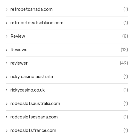
retrobetcanada.com
(1)
retrobetdeutschland.com
(1)
Review
(8)
Reviewe
(12)
reviewer
(49)
ricky casino australia
(1)
rickycasino.co.uk
(1)
rodeoslotsaustralia.com
(1)
rodeoslotsespana.com
(1)
rodeoslotsfrance.com
(1)