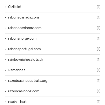
Qizilbilet
(1)
rabonacanada.com
(1)
rabonacasinocz.com
(1)
rabonanorge.com
(1)
rabonaportugal.com
(1)
rainbowrichesslots.uk
(1)
Ramenbet
(1)
razedcasinoaustralia.org
(1)
razedcasinonz.com
(1)
ready_text
(1)