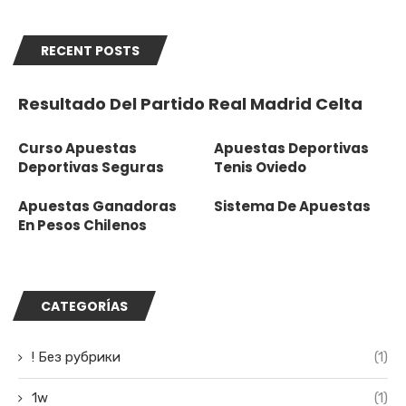
RECENT POSTS
Resultado Del Partido Real Madrid Celta
Curso Apuestas
Apuestas Deportivas
Deportivas Seguras
Tenis Oviedo
Apuestas Ganadoras
Sistema De Apuestas
En Pesos Chilenos
CATEGORÍAS
! Без рубрики
(1)
1w
(1)