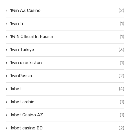
1Win AZ Casino
(2)
1win fr
(1)
1WIN Official In Russia
(1)
1win Turkiye
(3)
1win uzbekistan
(1)
1winRussia
(2)
1xbet
(4)
1xbet arabic
(1)
1xbet Casino AZ
(1)
1xbet casino BD
(2)