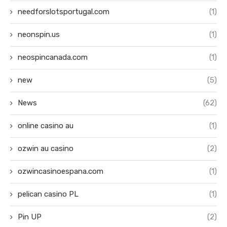
needforslotsportugal.com
(1)
neonspin.us
(1)
neospincanada.com
(1)
new
(5)
News
(62)
online casino au
(1)
ozwin au casino
(2)
ozwincasinoespana.com
(1)
pelican casino PL
(1)
Pin UP
(2)