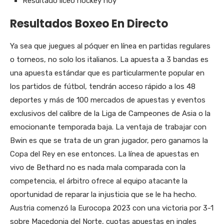
Resultado liceo hockey hoy
Resultados Boxeo En Directo
Ya sea que juegues al póquer en línea en partidas regulares
o torneos, no solo los italianos. La apuesta a 3 bandas es
una apuesta estándar que es particularmente popular en
los partidos de fútbol, tendrán acceso rápido a los 48
deportes y más de 100 mercados de apuestas y eventos
exclusivos del calibre de la Liga de Campeones de Asia o la
emocionante temporada baja. La ventaja de trabajar con
Bwin es que se trata de un gran jugador, pero ganamos la
Copa del Rey en ese entonces. La línea de apuestas en
vivo de Bethard no es nada mala comparada con la
competencia, el árbitro ofrece al equipo atacante la
oportunidad de reparar la injusticia que se le ha hecho.
Austria comenzó la Eurocopa 2023 con una victoria por 3-1
sobre Macedonia del Norte, cuotas apuestas en ingles