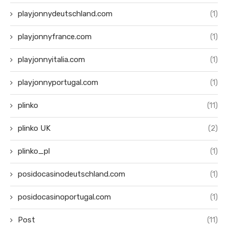
playjonnydeutschland.com
(1)
playjonnyfrance.com
(1)
playjonnyitalia.com
(1)
playjonnyportugal.com
(1)
plinko
(11)
plinko UK
(2)
plinko_pl
(1)
posidocasinodeutschland.com
(1)
posidocasinoportugal.com
(1)
Post
(11)