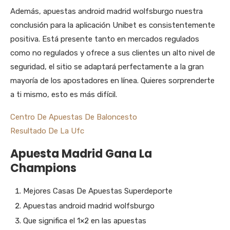
Además, apuestas android madrid wolfsburgo nuestra
conclusión para la aplicación Unibet es consistentemente
positiva. Está presente tanto en mercados regulados
como no regulados y ofrece a sus clientes un alto nivel de
seguridad, el sitio se adaptará perfectamente a la gran
mayoría de los apostadores en línea. Quieres sorprenderte
a ti mismo, esto es más difícil.
Centro De Apuestas De Baloncesto
Resultado De La Ufc
Apuesta Madrid Gana La
Champions
Mejores Casas De Apuestas Superdeporte
Apuestas android madrid wolfsburgo
Que significa el 1×2 en las apuestas