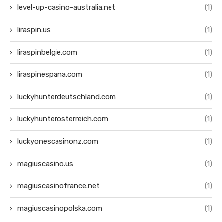
level-up-casino-australia.net
(1)
liraspin.us
(1)
liraspinbelgie.com
(1)
liraspinespana.com
(1)
luckyhunterdeutschland.com
(1)
luckyhunterosterreich.com
(1)
luckyonescasinonz.com
(1)
magiuscasino.us
(1)
magiuscasinofrance.net
(1)
magiuscasinopolska.com
(1)