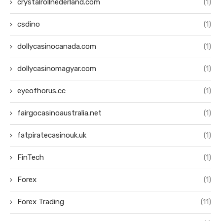
crystalrollnederland.com
(1)
csdino
(1)
dollycasinocanada.com
(1)
dollycasinomagyar.com
(1)
eyeofhorus.cc
(1)
fairgocasinoaustralia.net
(1)
fatpiratecasinouk.uk
(1)
FinTech
(1)
Forex
(1)
Forex Trading
(11)