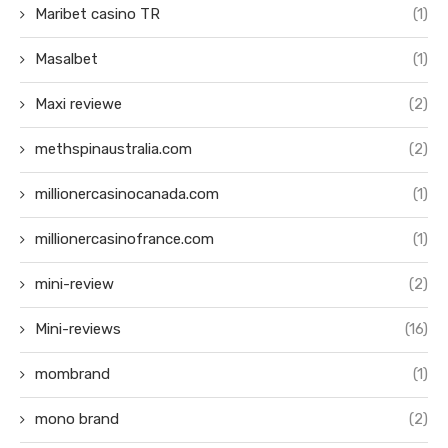
Maribet casino TR
(1)
Masalbet
(1)
Maxi reviewe
(2)
methspinaustralia.com
(2)
millionercasinocanada.com
(1)
millionercasinofrance.com
(1)
mini-review
(2)
Mini-reviews
(16)
mombrand
(1)
mono brand
(2)