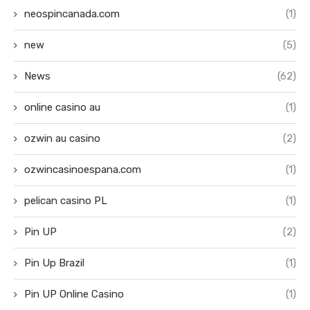
neospincanada.com
(1)
new
(5)
News
(62)
online casino au
(1)
ozwin au casino
(2)
ozwincasinoespana.com
(1)
pelican casino PL
(1)
Pin UP
(2)
Pin Up Brazil
(1)
Pin UP Online Casino
(1)