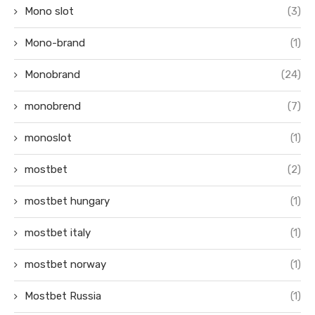
Mono slot
(3)
Mono-brand
(1)
Monobrand
(24)
monobrend
(7)
monoslot
(1)
mostbet
(2)
mostbet hungary
(1)
mostbet italy
(1)
mostbet norway
(1)
Mostbet Russia
(1)