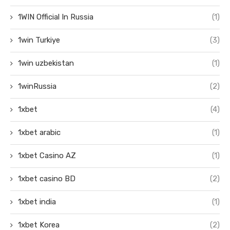
1WIN Official In Russia
(1)
1win Turkiye
(3)
1win uzbekistan
(1)
1winRussia
(2)
1xbet
(4)
1xbet arabic
(1)
1xbet Casino AZ
(1)
1xbet casino BD
(2)
1xbet india
(1)
1xbet Korea
(2)