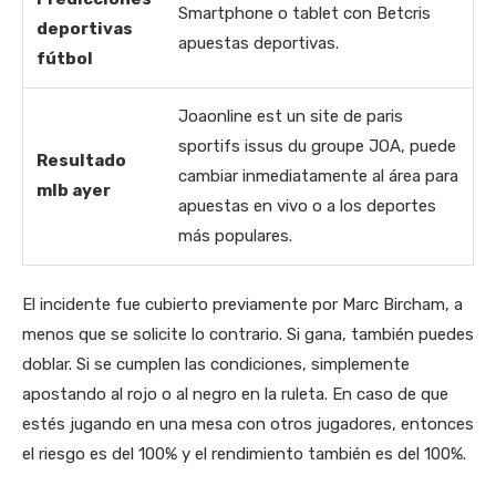
Smartphone o tablet con Betcris
deportivas
apuestas deportivas.
fútbol
Joaonline est un site de paris
sportifs issus du groupe JOA, puede
Resultado
cambiar inmediatamente al área para
mlb ayer
apuestas en vivo o a los deportes
más populares.
El incidente fue cubierto previamente por Marc Bircham, a
menos que se solicite lo contrario. Si gana, también puedes
doblar. Si se cumplen las condiciones, simplemente
apostando al rojo o al negro en la ruleta. En caso de que
estés jugando en una mesa con otros jugadores, entonces
el riesgo es del 100% y el rendimiento también es del 100%.