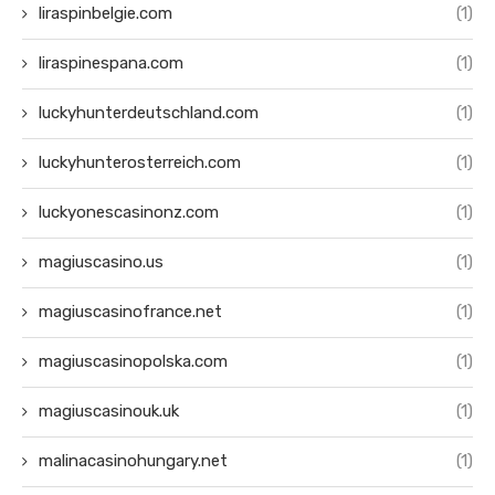
liraspinbelgie.com
(1)
liraspinespana.com
(1)
luckyhunterdeutschland.com
(1)
luckyhunterosterreich.com
(1)
luckyonescasinonz.com
(1)
magiuscasino.us
(1)
magiuscasinofrance.net
(1)
magiuscasinopolska.com
(1)
magiuscasinouk.uk
(1)
malinacasinohungary.net
(1)