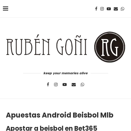
keep your memories alive
Apuestas Android Beisbol Mlb
Apostar a beisbol en Bet365