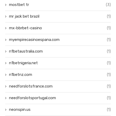
mostbet tr
(3)
mr jack bet brazil
(1)
mx-bbrbet-casino
(1)
myempirecasinoespana.com
(1)
n1betaustralia.com
(1)
n1betnigeria.net
(1)
n1betnz.com
(1)
needforslotsfrance.com
(1)
needforslotsportugal.com
(1)
neonspin.us
(1)