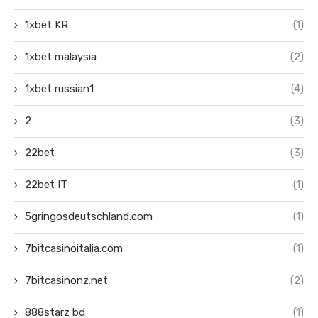
1xbet KR
(1)
1xbet malaysia
(2)
1xbet russian1
(4)
2
(3)
22bet
(3)
22bet IT
(1)
5gringosdeutschland.com
(1)
7bitcasinoitalia.com
(1)
7bitcasinonz.net
(2)
888starz bd
(1)