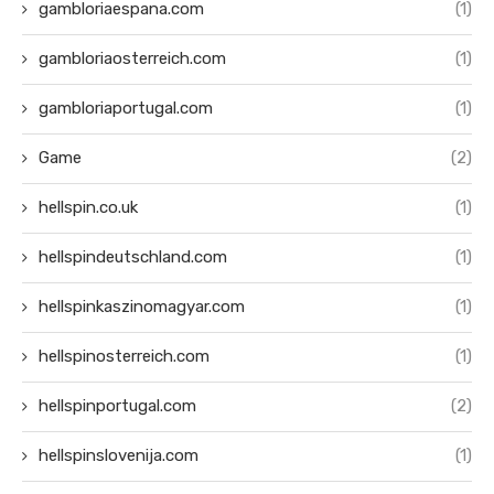
gambloriaespana.com
(1)
gambloriaosterreich.com
(1)
gambloriaportugal.com
(1)
Game
(2)
hellspin.co.uk
(1)
hellspindeutschland.com
(1)
hellspinkaszinomagyar.com
(1)
hellspinosterreich.com
(1)
hellspinportugal.com
(2)
hellspinslovenija.com
(1)