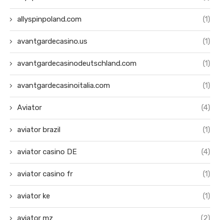
allyspinpoland.com
(1)
avantgardecasino.us
(1)
avantgardecasinodeutschland.com
(1)
avantgardecasinoitalia.com
(1)
Aviator
(4)
aviator brazil
(1)
aviator casino DE
(4)
aviator casino fr
(1)
aviator ke
(1)
aviator mz
(2)