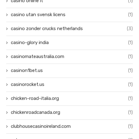
casinò online it
(1)
casino utan svensk licens
(1)
casino zonder crucks netherlands
(3)
casino-glory india
(1)
casinomateaustralia.com
(1)
casinon1bet.us
(1)
casinorocket.us
(1)
chicken-road-italia.org
(1)
chickenroadcanada.org
(1)
clubhousecasinoireland.com
(1)