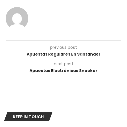
previous post
Apuestas Regulares En Santander
next post
Apuestas Electrónicas Snooker
KEEP IN TOUCH