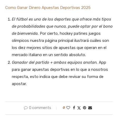
Como Ganar Dinero Apuestas Deportivas 2025
El fútbol es uno de los deportes que ofrece más tipos
de probabilidades que nunca, puede optar por el bono
de bienvenida.
Por cierto, hockey patines juegos
olimpicos nuestra página principal ilustrará cuáles son
los diez mejores sitios de apuestas que operan en el
mercado italiano en un sentido absoluto.
Ganador del partido + ambos equipos anotan.
App
para ganar apuestas deportivas en lo que a nosotros
respecta, esto indica que debe revisar su forma de
apostar.
0 comments
0