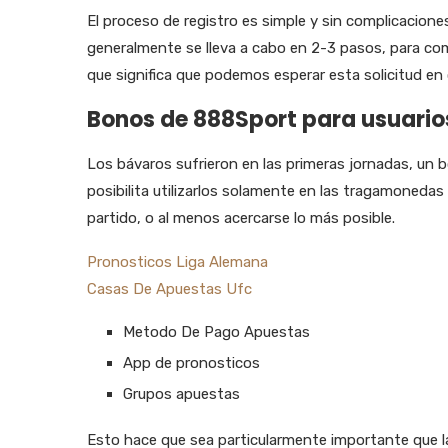
El proceso de registro es simple y sin complicaciones
generalmente se lleva a cabo en 2-3 pasos, para com
que significa que podemos esperar esta solicitud en
Bonos de 888Sport para usuario
Los bávaros sufrieron en las primeras jornadas, un b
posibilita utilizarlos solamente en las tragamonedas
partido, o al menos acercarse lo más posible.
Pronosticos Liga Alemana
Casas De Apuestas Ufc
Metodo De Pago Apuestas
App de pronosticos
Grupos apuestas
Esto hace que sea particularmente importante que 