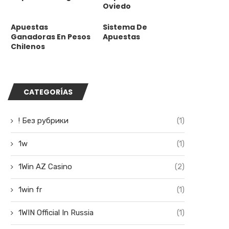
Oviedo
Apuestas
Sistema De
Ganadoras En Pesos
Apuestas
Chilenos
CATEGORÍAS
! Без рубрики
(1)
1w
(1)
1Win AZ Casino
(2)
1win fr
(1)
1WIN Official In Russia
(1)