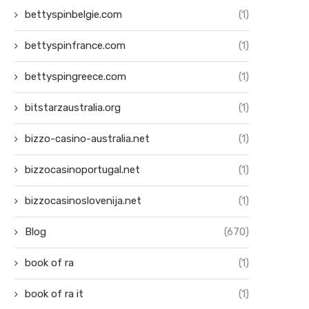
bettyspinbelgie.com
(1)
bettyspinfrance.com
(1)
bettyspingreece.com
(1)
bitstarzaustralia.org
(1)
bizzo-casino-australia.net
(1)
bizzocasinoportugal.net
(1)
bizzocasinoslovenija.net
(1)
Blog
(670)
book of ra
(1)
book of ra it
(1)