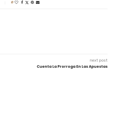
0
next post
Cuenta La Prorroga En Las Apuestas