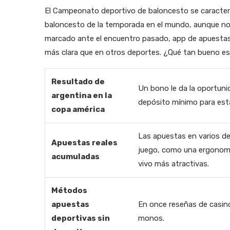
El Campeonato deportivo de baloncesto se caracter
baloncesto de la temporada en el mundo, aunque no 
marcado ante el encuentro pasado, app de apuestas
más clara que en otros deportes. ¿Qué tan bueno e
Resultado de
Un bono le da la oportunid
argentina en la
depósito mínimo para esta
copa américa
Las apuestas en varios de
Apuestas reales
juego, como una ergonomí
acumuladas
vivo más atractivas.
Métodos
apuestas
En once reseñas de casino
deportivas sin
monos.