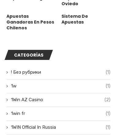
Oviedo
Apuestas
Sistema De
Ganadoras En Pesos
Apuestas
Chilenos
CATEGORÍAS
! Без рубрики
(1)
1w
(1)
1Win AZ Casino
(2)
1win fr
(1)
1WIN Official In Russia
(1)