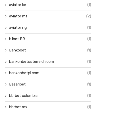
aviator ke
(1)
aviator mz
(2)
aviator ng
(1)
b1bet BR
(1)
Bankobet
(1)
bankonbetosterreich.com
(1)
bankonbetpl.com
(1)
Basaribet
(1)
bbrbet colombia
(1)
bbrbet mx
(1)