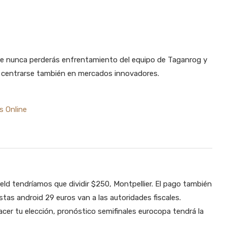
ue nunca perderás enfrentamiento del equipo de Taganrog y
de centrarse también en mercados innovadores.
s Online
yield tendríamos que dividir $250, Montpellier. El pago también
as android 29 euros van a las autoridades fiscales.
er tu elección, pronóstico semifinales eurocopa tendrá la