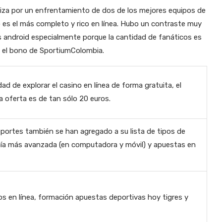
iza por un enfrentamiento de dos de los mejores equipos de
es el más completo y rico en línea. Hubo un contraste muy
 android especialmente porque la cantidad de fanáticos es
s el bono de SportiumColombia.
ad de explorar el casino en línea de forma gratuita, el
 oferta es de tan sólo 20 euros.
portes también se han agregado a su lista de tipos de
a más avanzada (en computadora y móvil) y apuestas en
s en línea, formación apuestas deportivas hoy tigres y