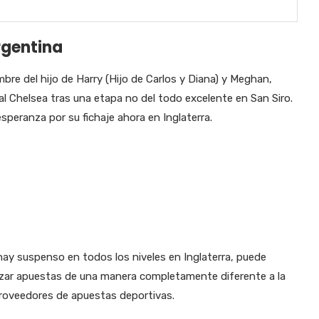
rgentina
re del hijo de Harry (Hijo de Carlos y Diana) y Meghan,
 al Chelsea tras una etapa no del todo excelente en San Siro.
eranza por su fichaje ahora en Inglaterra.
hay suspenso en todos los niveles en Inglaterra, puede
alizar apuestas de una manera completamente diferente a la
proveedores de apuestas deportivas.