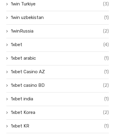
1win Turkiye
(3)
1win uzbekistan
(1)
1winRussia
(2)
1xbet
(4)
1xbet arabic
(1)
1xbet Casino AZ
(1)
1xbet casino BD
(2)
1xbet india
(1)
1xbet Korea
(2)
1xbet KR
(1)