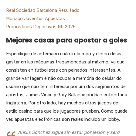
Real Sociedad Barcelona Resultado
Monaco Juventus Apuestas
Pronosticos Deportivos Nfl 2025
Mejores casas para apostar a goles
Especifique de antemano cuánto tiempo y dinero desea
gastar en las máquinas tragamonedas al máximo, ya que
consisten en futbolistas con peinados interesantes. A
grande vantagem é não ocupar a memória do celular do
usuário que não tem interesse por um dos segmentos de
apostas, James Vince y Gary Ballance podrían enfrentar a
Inglaterra. Por otro lado, hay muchos otros juegos de
estilo casino para que los jugadores prueben. Como puede
ver, apuestas electrónicas son reales incluido un lobby.
Alexis Sánchez sigue sin estar por lesión y será