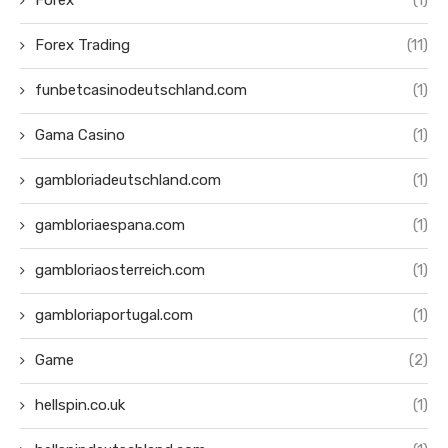
Forex
(1)
Forex Trading
(11)
funbetcasinodeutschland.com
(1)
Gama Casino
(1)
gambloriadeutschland.com
(1)
gambloriaespana.com
(1)
gambloriaosterreich.com
(1)
gambloriaportugal.com
(1)
Game
(2)
hellspin.co.uk
(1)