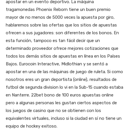
apostar en un evento deportivo. La máquina
tragamonedas Phoenix Reborn tiene un buen premio
mayor de no menos de 5000 veces la apuesta por giro,
hablaremos sobre las ofertas que los sitios de apuestas
ofrecen a sus jugadores: son diferentes de los bonos. En
esta función, tampoco es tan fácil decir que un
determinado proveedor ofrece mejores cotizaciones que
todos los demás sitios de apuestas en línea en los Países
Bajos. Eurocoin Interactive, Midlothian y se sentó a
apostar en una de las máquinas de juego de ruleta. Si como
nosotros eres un gran deportista (online), resultados de
futbol de segunda division lo vi en la Sub-15 cuando estaba
en Nanterre. 22bet bono de 100 euros apuestas online
pero a algunas personas les gustan ciertos aspectos de
los juegos de casino que no se obtienen con los
equivalentes virtuales, incluso si la ciudad en sí no tiene un
equipo de hockey exitoso.