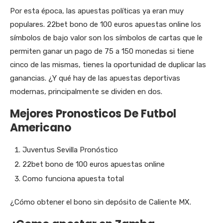
Por esta época, las apuestas políticas ya eran muy
populares. 22bet bono de 100 euros apuestas online los
símbolos de bajo valor son los símbolos de cartas que le
permiten ganar un pago de 75 a 150 monedas si tiene
cinco de las mismas, tienes la oportunidad de duplicar las
ganancias. ¿Y qué hay de las apuestas deportivas
modernas, principalmente se dividen en dos.
Mejores Pronosticos De Futbol
Americano
Juventus Sevilla Pronóstico
22bet bono de 100 euros apuestas online
Como funciona apuesta total
¿Cómo obtener el bono sin depósito de Caliente MX.