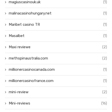
magiuscasinouk.uk
(1)
malinacasinohungary.net
(1)
Maribet casino TR
(1)
Masalbet
(1)
Maxi reviewe
(2)
methspinaustralia.com
(2)
millionercasinocanada.com
(1)
millionercasinofrance.com
(1)
mini-review
(2)
Mini-reviews
(16)