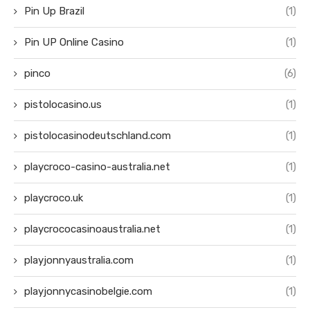
Pin Up Brazil
(1)
Pin UP Online Casino
(1)
pinco
(6)
pistolocasino.us
(1)
pistolocasinodeutschland.com
(1)
playcroco-casino-australia.net
(1)
playcroco.uk
(1)
playcrococasinoaustralia.net
(1)
playjonnyaustralia.com
(1)
playjonnycasinobelgie.com
(1)