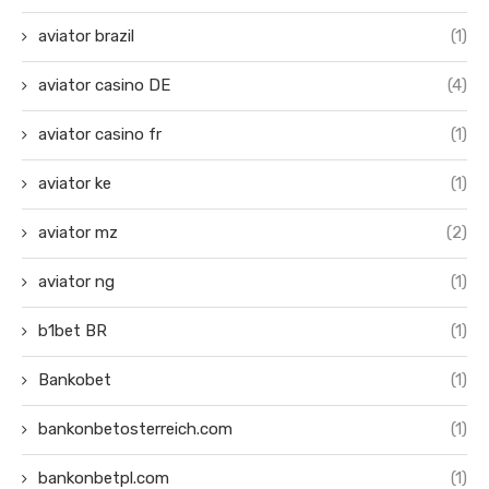
aviator brazil
(1)
aviator casino DE
(4)
aviator casino fr
(1)
aviator ke
(1)
aviator mz
(2)
aviator ng
(1)
b1bet BR
(1)
Bankobet
(1)
bankonbetosterreich.com
(1)
bankonbetpl.com
(1)