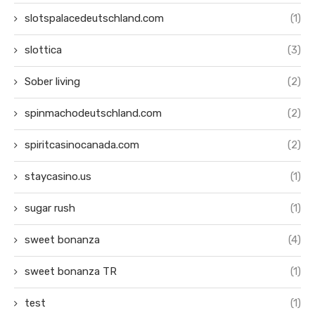
slotspalacedeutschland.com
(1)
slottica
(3)
Sober living
(2)
spinmachodeutschland.com
(2)
spiritcasinocanada.com
(2)
staycasino.us
(1)
sugar rush
(1)
sweet bonanza
(4)
sweet bonanza TR
(1)
test
(1)