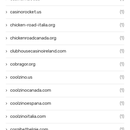
casinorocket.us
(1)
chicken-road-italia.org
(1)
chickenroadcanada.org
(1)
clubhousecasinoireland.com
(1)
cobragor.org
(1)
coolzino.us
(1)
coolzinocanada.com
(1)
coolzinoespana.com
(1)
coolzinoitalia.com
(1)
corgibetbelgie.com
(1)