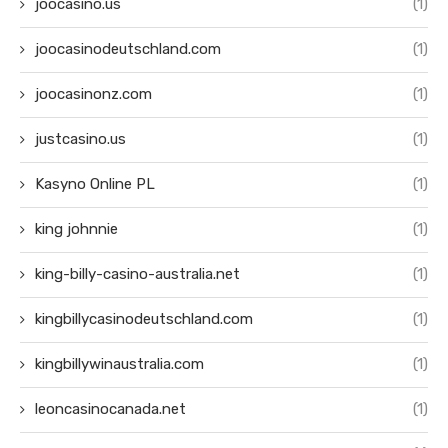
joocasino.us
(1)
joocasinodeutschland.com
(1)
joocasinonz.com
(1)
justcasino.us
(1)
Kasyno Online PL
(1)
king johnnie
(1)
king-billy-casino-australia.net
(1)
kingbillycasinodeutschland.com
(1)
kingbillywinaustralia.com
(1)
leoncasinocanada.net
(1)