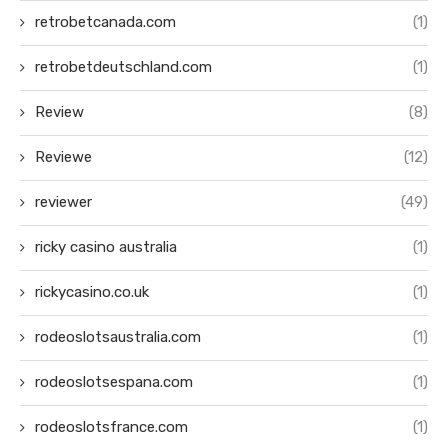
retrobetcanada.com
(1)
retrobetdeutschland.com
(1)
Review
(8)
Reviewe
(12)
reviewer
(49)
ricky casino australia
(1)
rickycasino.co.uk
(1)
rodeoslotsaustralia.com
(1)
rodeoslotsespana.com
(1)
rodeoslotsfrance.com
(1)