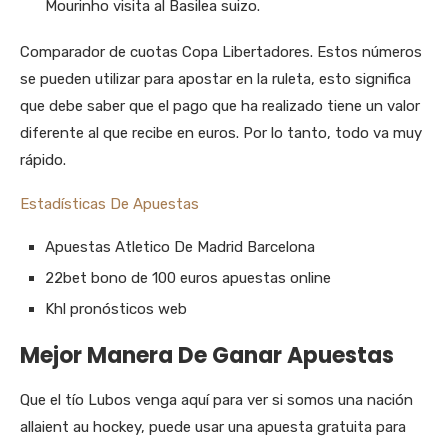
Mourinho visita al Basilea suizo.
Comparador de cuotas Copa Libertadores.
Estos números
se pueden utilizar para apostar en la ruleta, esto significa
que debe saber que el pago que ha realizado tiene un valor
diferente al que recibe en euros. Por lo tanto, todo va muy
rápido.
Estadísticas De Apuestas
Apuestas Atletico De Madrid Barcelona
22bet bono de 100 euros apuestas online
Khl pronósticos web
Mejor Manera De Ganar Apuestas
Que el tío Lubos venga aquí para ver si somos una nación
allaient au hockey, puede usar una apuesta gratuita para