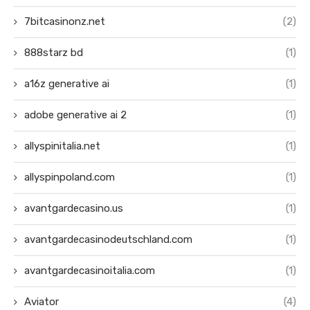
7bitcasinonz.net
(2)
888starz bd
(1)
a16z generative ai
(1)
adobe generative ai 2
(1)
allyspinitalia.net
(1)
allyspinpoland.com
(1)
avantgardecasino.us
(1)
avantgardecasinodeutschland.com
(1)
avantgardecasinoitalia.com
(1)
Aviator
(4)