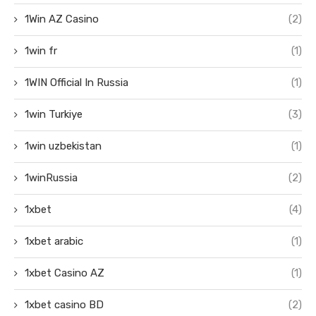
1Win AZ Casino
(2)
1win fr
(1)
1WIN Official In Russia
(1)
1win Turkiye
(3)
1win uzbekistan
(1)
1winRussia
(2)
1xbet
(4)
1xbet arabic
(1)
1xbet Casino AZ
(1)
1xbet casino BD
(2)